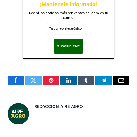
¡Mantenete informado!
Recibí las noticias más relevantes del agro en tu
correo.
Al suscribirte, aceptas nuestra
Política de Privacidad
.
Facebook
Twitter
Pinterest
LinkedIn
Tumblr
Telegram
Correo
Electró
REDACCIÓN AIRE AGRO