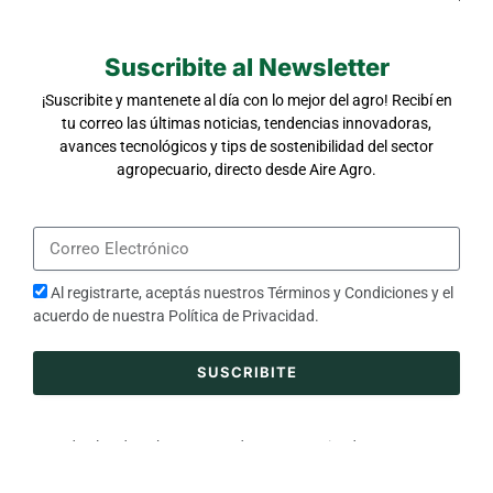
Suscribite al Newsletter
¡Suscribite y mantenete al día con lo mejor del agro! Recibí en
tu correo las últimas noticias, tendencias innovadoras,
avances tecnológicos y tips de sostenibilidad del sector
agropecuario, directo desde Aire Agro.
Al registrarte, aceptás nuestros
Términos y Condiciones
y el
acuerdo de nuestra
Política de Privacidad
.
SUSCRIBITE
Todos los derechos reservados © 2025 Aire de Santa Fe ~
AIRE DIGITAL SAS ~ CUIT 30-71660869-3 ~
25 de mayo 3255 ·