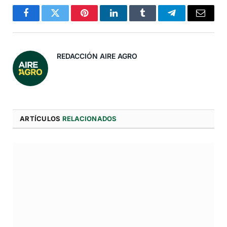
Facebook
Twitter
Pinterest
LinkedIn
Tumblr
Telegram
Correo
Electró
REDACCIÓN AIRE AGRO
ARTÍCULOS
RELACIONADOS