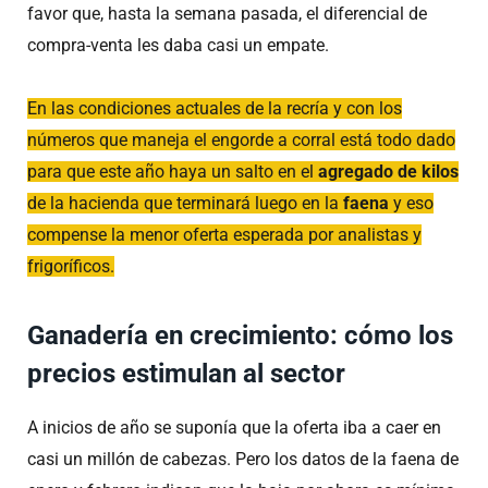
favor que, hasta la semana pasada, el diferencial de
compra-venta les daba casi un empate.
En las condiciones actuales de la recría y con los
números que maneja el engorde a corral está todo dado
para que este año haya un salto en el
agregado de kilos
de la hacienda que terminará luego en la
faena
y eso
compense la menor oferta esperada por analistas y
frigoríficos.
Ganadería en crecimiento: cómo los
precios estimulan al sector
A inicios de año se suponía que la oferta iba a caer en
casi un millón de cabezas. Pero los datos de la faena de