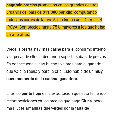
pagando precios
promedios en los grandes centros
urbanos del país de
$11.000 por kilo
, computando
todos los cortes de la res. Así lo indicó un informe del
IPCVA. Son precios hasta 75% mayores a los que había
un año atrás.
Crece la oferta, hay
más carne
para el consumo interno,
y -a pesar de ello- la demanda soporta subas de precios.
En consecuencia, hay buenos valores para el ganado
que va a la faena y para la cría. Esto habla de un
muy
buen momento de la cadena ganadera.
El único
punto flojo
es la exportación que está teniendo
recomposiciones en los precios que paga
China
, pero
más luces amarillas que verdes por la falta de