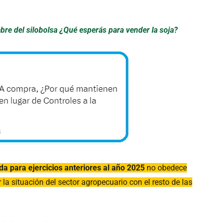
bre del silobolsa ¿Qué esperás para vender la soja?
ida para ejercicios anteriores al año 2025
no obedece
la situación del sector agropecuario con el resto de las