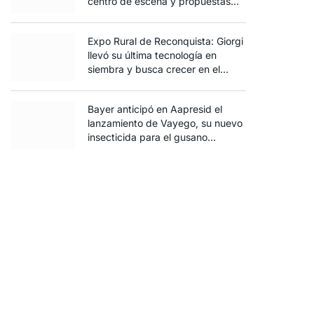
centro de escena y propuestas
para toda la familia
Expo Rural de Reconquista: Giorgi
llevó su última tecnología en
siembra y busca crecer en el
norte santafesino
Bayer anticipó en Aapresid el
lanzamiento de Vayego, su nuevo
insecticida para el gusano
cogollero del maíz