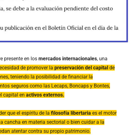
re presente en los
mercados internacionales
, una
necesidad de promover la
preservación del capital
de
nes, teniendo la posibilidad de financiar la
entos seguros como las Lecaps, Boncaps y Bontes,
el capital en
activos externos.
er que el espíritu de la
filosofía libertaria
es el motor
la cancha en materia sectorial o bien cuidar a la
dan atentar contra su propio patrimonio.