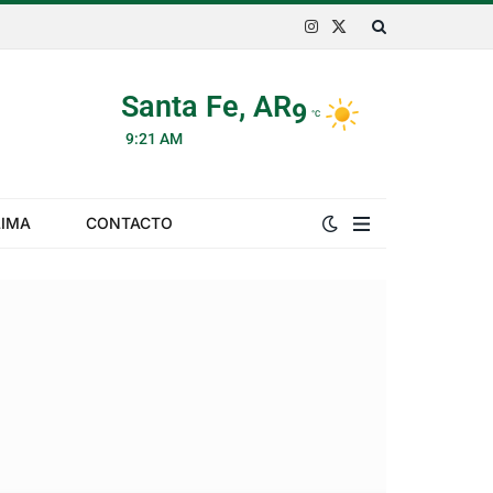
Instagram
X
(Twitter)
Santa Fe, AR
9
°C
9:21 AM
LIMA
CONTACTO