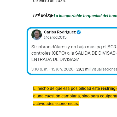
de enero de 2025.
LEÉ MÁS►
La insoportable terquedad del hom
El hecho de que esa posibilidad esté
restring
a una cuestión cambiaria, sino para equiparar 
actividades económicas.