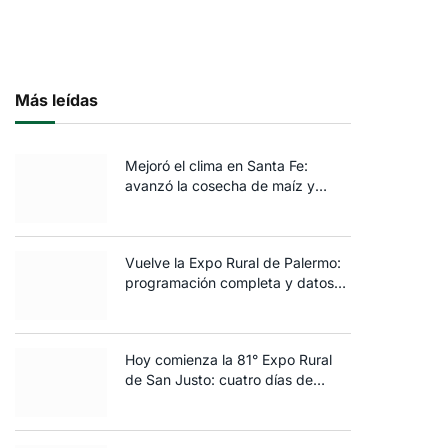
Más leídas
Mejoró el clima en Santa Fe:
avanzó la cosecha de maíz y
algodón y terminó la siembra de
trigo
Vuelve la Expo Rural de Palermo:
programación completa y datos
clave de la edición 2025
Hoy comienza la 81° Expo Rural
de San Justo: cuatro días de
ganadería, negocios y
espectáculos para toda la familia