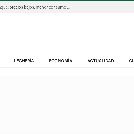
La citricultura de Entre Ríos, en jaque: precios bajos, menor consumo y costos en alza
LECHERÍA
ECONOMÍA
ACTUALIDAD
C