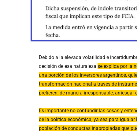
Debido a la elevada volatilidad e incertidumb
decisión de esa naturaleza
se explica por la 
una porción de los inversores argentinos, quie
transformación nacional a través de instrum
prefieren, de manera irresponsable, arriesgar 
Es importante no confundir las cosas y entend
de la política económica, ya sea para igualar 
población de conductas inapropiadas que pue