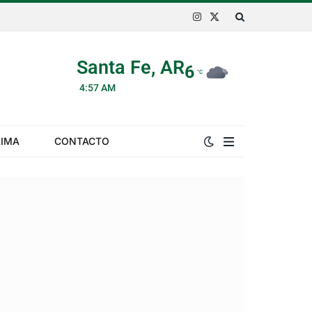
Instagram
X
(Twitter)
Santa Fe, AR
6
°C
4:57 AM
LIMA
CONTACTO