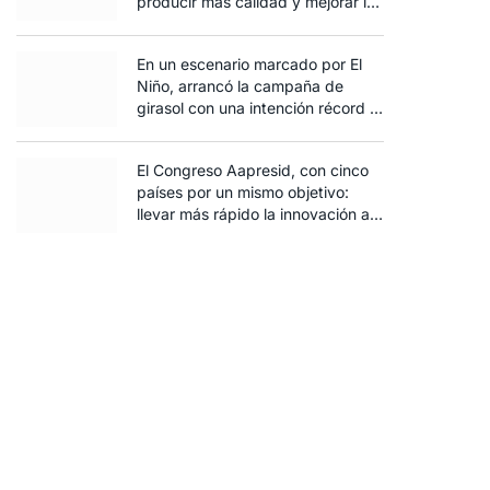
producir más calidad y mejorar la
rentabilidad
En un escenario marcado por El
Niño, arrancó la campaña de
girasol con una intención récord y
el exceso de agua ya afecta al
trigo
El Congreso Aapresid, con cinco
países por un mismo objetivo:
ico
llevar más rápido la innovación al
campo