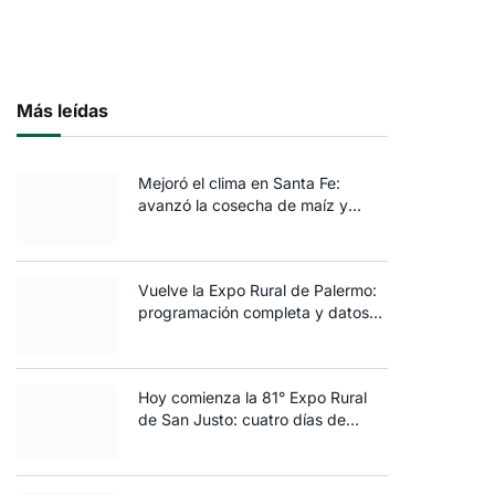
Más leídas
Mejoró el clima en Santa Fe:
avanzó la cosecha de maíz y
algodón y terminó la siembra de
trigo
Vuelve la Expo Rural de Palermo:
programación completa y datos
clave de la edición 2025
Hoy comienza la 81° Expo Rural
de San Justo: cuatro días de
ganadería, negocios y
espectáculos para toda la familia