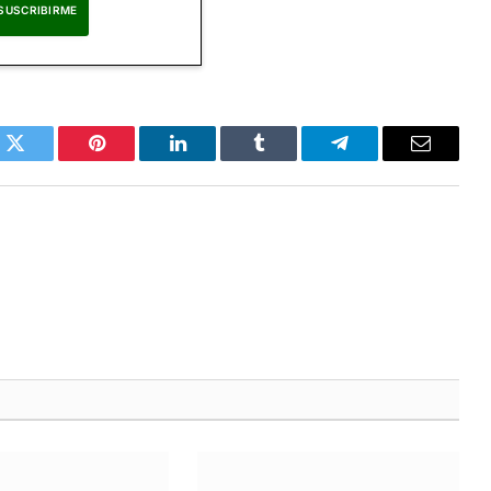
eptas nuestra
Política de Privacidad
.
k
Twitter
Pinterest
LinkedIn
Tumblr
Telegram
Correo
Electrón