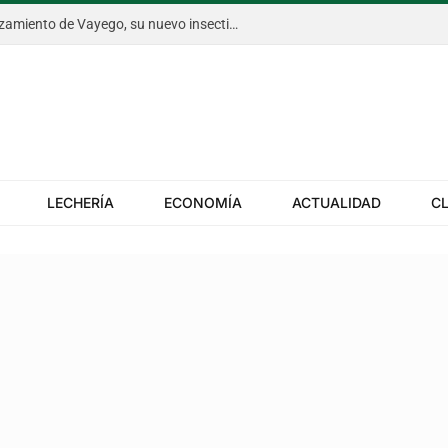
Bayer anticipó en Aapresid el lanzamiento de Vayego, su nuevo insecticida para el gusano cogollero del maíz
LECHERÍA
ECONOMÍA
ACTUALIDAD
C