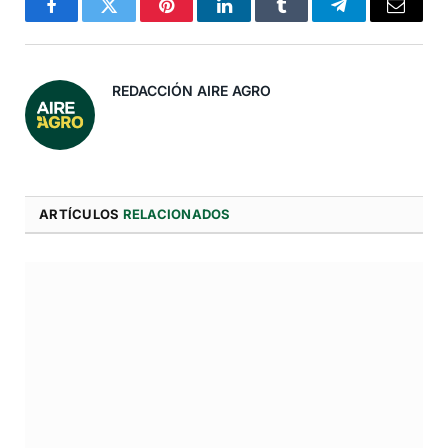
Facebook
Twitter
Pinterest
LinkedIn
Tumblr
Telegram
Correo
Electró
REDACCIÓN AIRE AGRO
ARTÍCULOS
RELACIONADOS