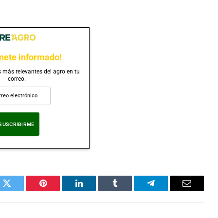
nete informado!
s más relevantes del agro en tu
correo.
eptas nuestra
Política de Privacidad
.
k
Twitter
Pinterest
LinkedIn
Tumblr
Telegram
Correo
Electrón