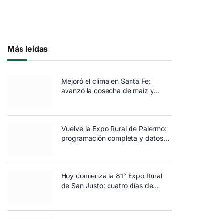
Más leídas
Mejoró el clima en Santa Fe:
avanzó la cosecha de maíz y
algodón y terminó la siembra de
trigo
Vuelve la Expo Rural de Palermo:
programación completa y datos
clave de la edición 2025
Hoy comienza la 81° Expo Rural
de San Justo: cuatro días de
ganadería, negocios y
espectáculos para toda la familia
ico