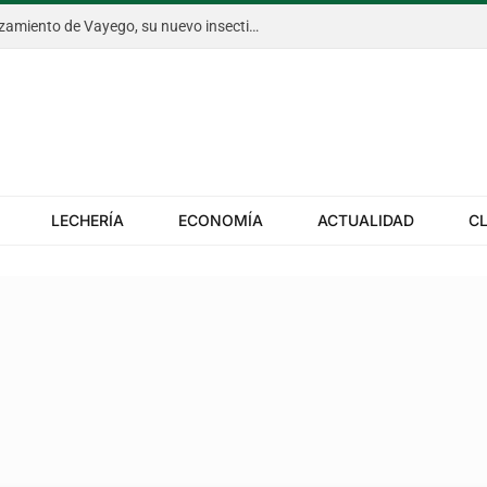
Bayer anticipó en Aapresid el lanzamiento de Vayego, su nuevo insecticida para el gusano cogollero del maíz
LECHERÍA
ECONOMÍA
ACTUALIDAD
C