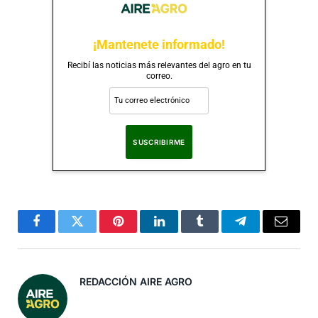
¡Mantenete informado!
Recibí las noticias más relevantes del agro en tu
correo.
Al suscribirte, aceptas nuestra
Política de Privacidad
.
Facebook
Twitter
Pinterest
LinkedIn
Tumblr
Telegram
Correo
Electró
REDACCIÓN AIRE AGRO