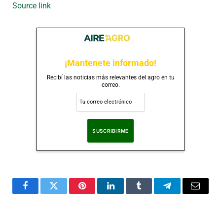
Source link
¡Mantenete informado!
Recibí las noticias más relevantes del agro en tu
correo.
Al suscribirte, aceptas nuestra
Política de Privacidad
.
Facebook
Twitter
Pinterest
LinkedIn
Tumblr
Telegram
Correo
Electró