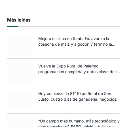
Más leídas
Mejoró el clima en Santa Fe: avanzó la
cosecha de maíz y algodón y terminó la
siembra de trigo
Vuelve la Expo Rural de Palermo:
programación completa y datos clave de la
edición 2025
Hoy comienza la 81° Expo Rural de San
Justo: cuatro días de ganadería, negocios y
espectáculos para toda la familia
“Un campo más humano, más tecnológico y
más consciente”: FARO volvió a brillar en