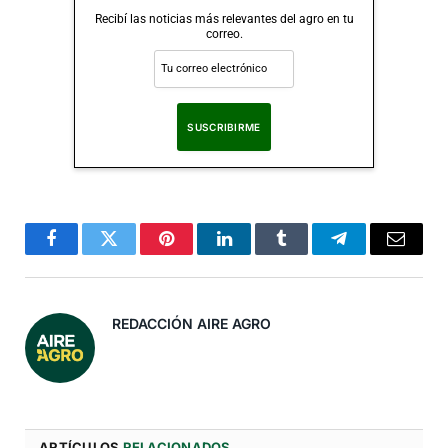
Recibí las noticias más relevantes del agro en tu
correo.
Al suscribirte, aceptas nuestra
Política de Privacidad
.
Facebook
Twitter
Pinterest
LinkedIn
Tumblr
Telegram
Correo
Electró
REDACCIÓN AIRE AGRO
ARTÍCULOS
RELACIONADOS