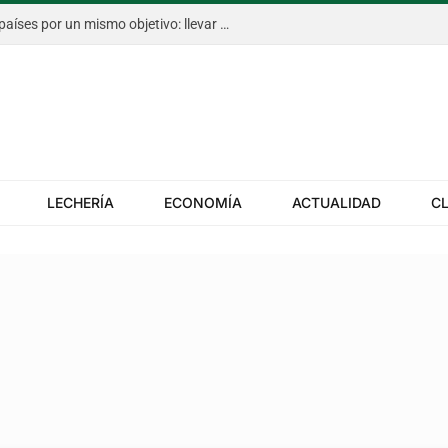
El Congreso Aapresid, con cinco países por un mismo objetivo: llevar más rápido la innovación al campo
LECHERÍA
ECONOMÍA
ACTUALIDAD
C