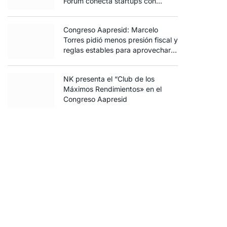
Forum conecta startups con
inversores y productores
Congreso Aapresid: Marcelo
Torres pidió menos presión fiscal y
reglas estables para aprovechar
el potencial del agro
NK presenta el “Club de los
Máximos Rendimientos» en el
Congreso Aapresid