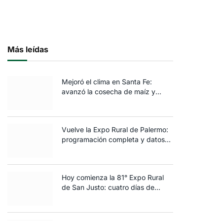
Más leídas
Mejoró el clima en Santa Fe:
avanzó la cosecha de maíz y
algodón y terminó la siembra de
trigo
Vuelve la Expo Rural de Palermo:
programación completa y datos
clave de la edición 2025
Hoy comienza la 81° Expo Rural
de San Justo: cuatro días de
ganadería, negocios y
espectáculos para toda la familia