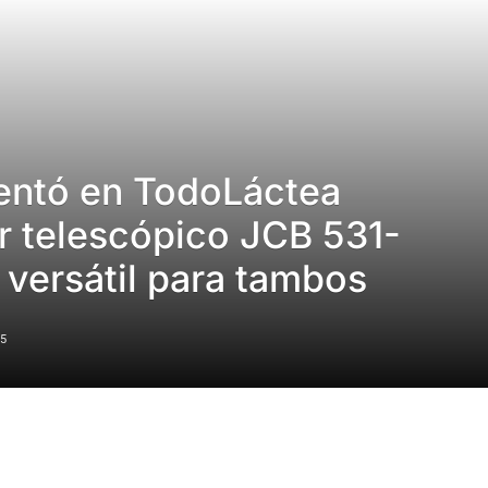
sentó en TodoLáctea
r telescópico JCB 531-
 versátil para tambos
5