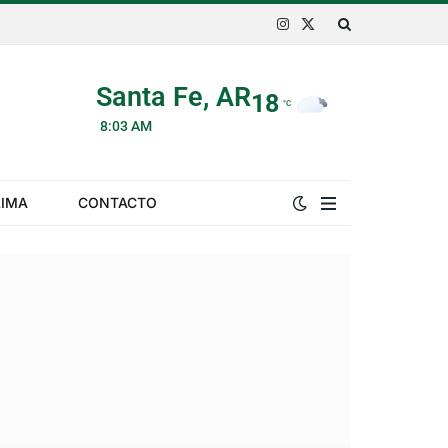
Instagram
X
(Twitter)
Santa Fe, AR
18
°C
8:03 AM
LIMA
CONTACTO