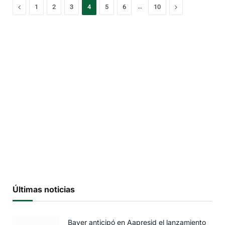
Previous
…
Next
1
2
3
4
5
6
10
Últimas noticias
Bayer anticipó en Aapresid el lanzamiento