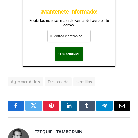
¡Mantenete informado!
Recibí las noticias más relevantes del agro en tu
correo.
Al suscribirte, aceptas nuestra
Política de Privacidad
.
Agromandriles
Destacada
semillas
Facebook
Twitter
Pinterest
LinkedIn
Tumblr
Telegram
Correo
Electró
EZEQUIEL TAMBORNINI