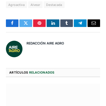
Agroactiva
Alvear
Destacada
Facebook
Twitter
Pinterest
LinkedIn
Tumblr
Telegram
Correo
Electró
REDACCIÓN AIRE AGRO
ARTÍCULOS
RELACIONADOS