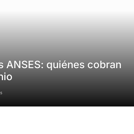
s ANSES: quiénes cobran
nio
25