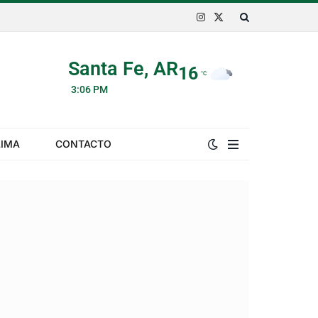
Instagram
X
(Twitter)
Santa Fe, AR
16
°C
3:06 PM
LIMA
CONTACTO