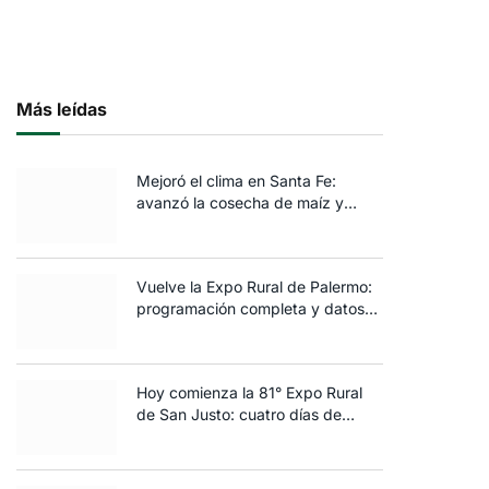
Más leídas
Mejoró el clima en Santa Fe:
avanzó la cosecha de maíz y
algodón y terminó la siembra de
trigo
Vuelve la Expo Rural de Palermo:
programación completa y datos
clave de la edición 2025
Hoy comienza la 81° Expo Rural
de San Justo: cuatro días de
ganadería, negocios y
espectáculos para toda la familia