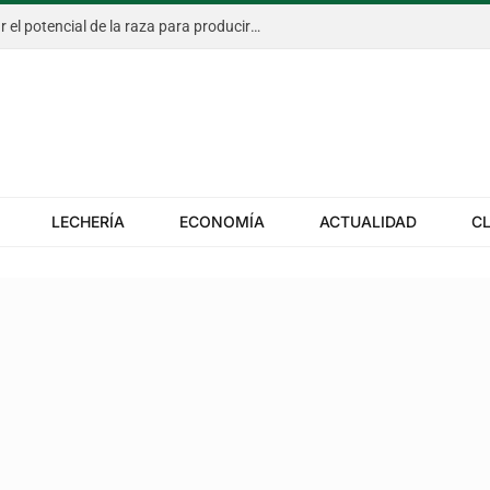
Carne Holando: cómo aprovechar el potencial de la raza para producir más calidad y mejorar la rentabilidad
LECHERÍA
ECONOMÍA
ACTUALIDAD
C