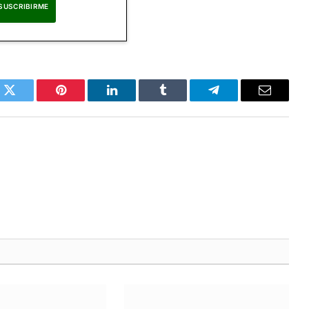
eptas nuestra
Política de Privacidad
.
k
Twitter
Pinterest
LinkedIn
Tumblr
Telegram
Correo
Electrón