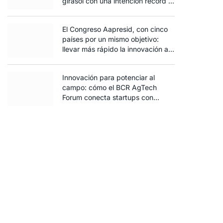
girasol con una intención récord y
el exceso de agua ya afecta al
trigo
El Congreso Aapresid, con cinco
países por un mismo objetivo:
llevar más rápido la innovación al
campo
Innovación para potenciar al
campo: cómo el BCR AgTech
ico
Forum conecta startups con
inversores y productores