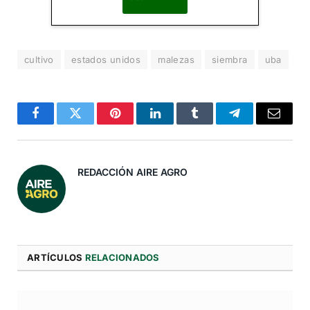
Al suscribirte, aceptas nuestra
Política de Privacidad
.
cultivo
estados unidos
malezas
siembra
uba
Facebook
Twitter
Pinterest
LinkedIn
Tumblr
Telegram
Correo
Electró
REDACCIÓN AIRE AGRO
ARTÍCULOS
RELACIONADOS