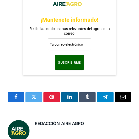
¡Mantenete informado!
Recibí las noticias más relevantes del agro en tu
correo.
Al suscribirte, aceptas nuestra
Política de Privacidad
.
Facebook
Twitter
Pinterest
LinkedIn
Tumblr
Telegram
Correo
Electró
REDACCIÓN AIRE AGRO