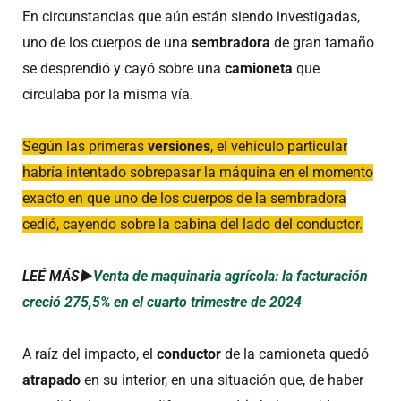
En circunstancias que aún están siendo investigadas,
uno de los cuerpos de una
sembradora
de gran tamaño
se desprendió y cayó sobre una
camioneta
que
circulaba por la misma vía.
Según las primeras
versiones
, el vehículo particular
habría intentado sobrepasar la máquina en el momento
exacto en que uno de los cuerpos de la sembradora
cedió, cayendo sobre la cabina del lado del conductor.
LEÉ MÁS►
Venta de maquinaria agrícola: la facturación
creció 275,5% en el cuarto trimestre de 2024
A raíz del impacto, el
conductor
de la camioneta quedó
atrapado
en su interior, en una situación que, de haber