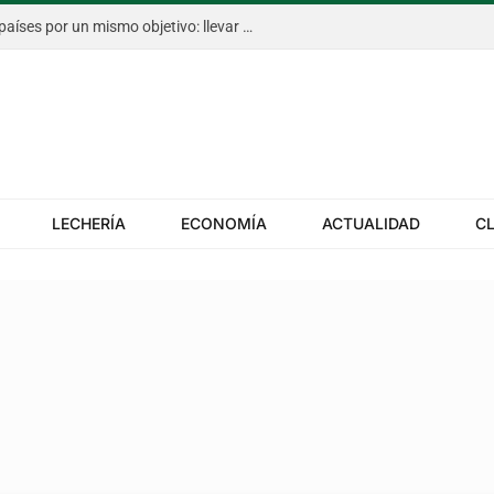
El Congreso Aapresid, con cinco países por un mismo objetivo: llevar más rápido la innovación al campo
LECHERÍA
ECONOMÍA
ACTUALIDAD
C