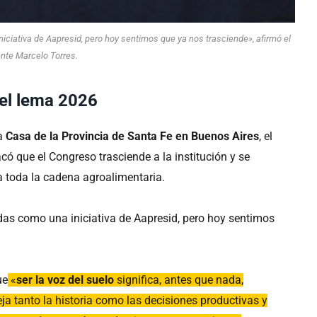
iativa de Aapresid, pero hoy sentimos que ya nos trasciende», afirmó el
nte Marcelo Torres.
del lema 2026
la
Casa de la Provincia de Santa Fe en Buenos Aires
, el
acó que el Congreso trasciende a la institución y se
a toda la cadena agroalimentaria.
as como una iniciativa de Aapresid, pero hoy sentimos
ue
«
ser la voz del suelo
significa, antes que nada,
eja tanto la historia como las decisiones productivas y