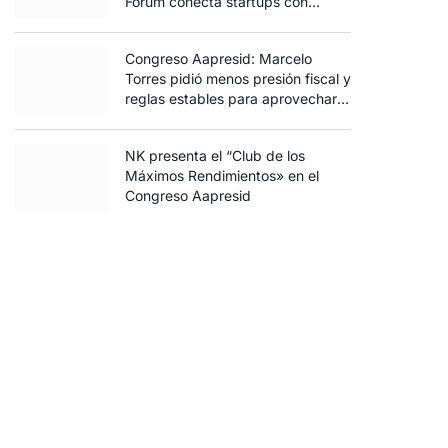
Forum conecta startups con
inversores y productores
Congreso Aapresid: Marcelo
Torres pidió menos presión fiscal y
reglas estables para aprovechar
el potencial del agro
NK presenta el “Club de los
Máximos Rendimientos» en el
Congreso Aapresid