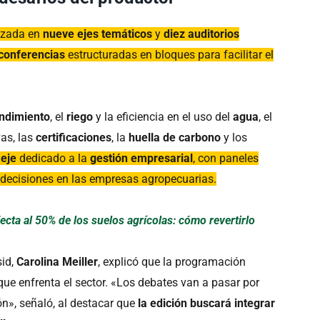
izada en
nueve ejes temáticos
y
diez auditorios
conferencias
estructuradas en bloques para facilitar el
endimiento
, el
riego
y la eficiencia en el uso del
agua
, el
vas, las
certificaciones
, la
huella de carbono
y los
eje
dedicado a la
gestión empresarial
, con paneles
 decisiones en las empresas agropecuarias.
cta al 50% de los suelos agrícolas: cómo revertirlo
sid,
Carolina Meiller
, explicó que la programación
ue enfrenta el sector. «Los debates van a pasar por
ón», señaló, al destacar que
la edición buscará integrar