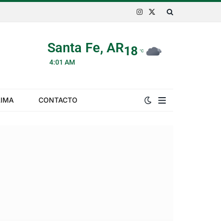
Instagram
X
(Twitter)
Santa Fe, AR
18
°C
4:01 AM
LIMA
CONTACTO