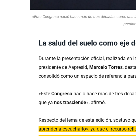
«Este Congreso nació hace más de tres décadas como una inic
preside
La salud del suelo como eje 
Durante la presentación oficial, realizada en 
presidente de Aapresid,
Marcelo Torres
, dest
consolidó como un espacio de referencia par
«Este
Congreso
nació hace más de tres décad
que ya
nos trasciende
«, afirmó.
Respecto del lema de esta edición, sostuvo q
aprender a escucharlo», ya que el recurso refl