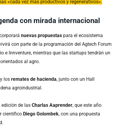
mas «cada vez más productivos y regenerativos».
genda con mirada internacional
ncorporará
nuevas propuestas
para el ecosistema
ivirá con parte de la programación del Agtech Forum
o e Innventure, mientras que las startups tendrán un
 orientados al agro.
y los
remates de hacienda
, junto con un Hall
dena agroindustrial.
 edición de las
Charlas Aaprender
, que este año
r científico
Diego Golombek
, con una propuesta
d.