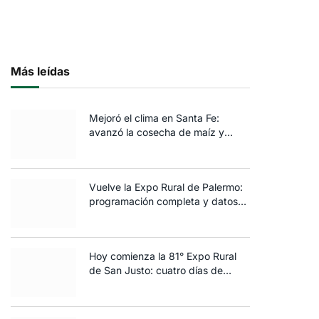
Más leídas
Mejoró el clima en Santa Fe:
avanzó la cosecha de maíz y
algodón y terminó la siembra de
trigo
Vuelve la Expo Rural de Palermo:
programación completa y datos
clave de la edición 2025
Hoy comienza la 81° Expo Rural
de San Justo: cuatro días de
ganadería, negocios y
espectáculos para toda la familia