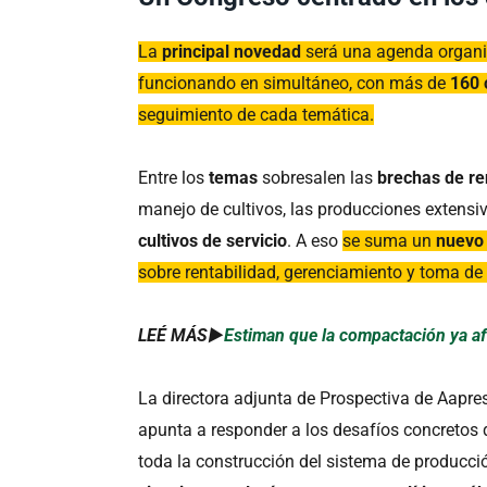
La
principal novedad
será una agenda organ
funcionando en simultáneo, con más de
160 
seguimiento de cada temática.
Entre los
temas
sobresalen las
brechas de r
manejo de cultivos, las producciones extensi
cultivos de servicio
. A eso
se suma un
nuevo 
sobre rentabilidad, gerenciamiento y toma de
LEÉ MÁS►
Estiman que la compactación ya afe
La directora adjunta de Prospectiva de Aapre
apunta a responder a los desafíos concretos q
toda la construcción del sistema de producci