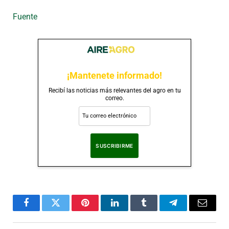
Fuente
¡Mantenete informado!
Recibí las noticias más relevantes del agro en tu
correo.
Al suscribirte, aceptas nuestra
Política de Privacidad
.
Facebook
Twitter
Pinterest
LinkedIn
Tumblr
Telegram
Correo
Electró