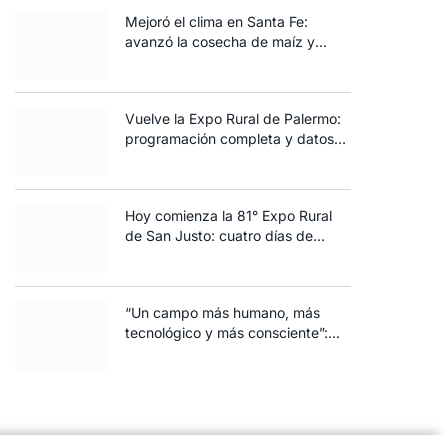
Mejoró el clima en Santa Fe:
avanzó la cosecha de maíz y
algodón y terminó la siembra de
trigo
Vuelve la Expo Rural de Palermo:
programación completa y datos
clave de la edición 2025
Hoy comienza la 81° Expo Rural
de San Justo: cuatro días de
ganadería, negocios y
espectáculos para toda la familia
“Un campo más humano, más
tecnológico y más consciente”:
FARO volvió a brillar en Rosario