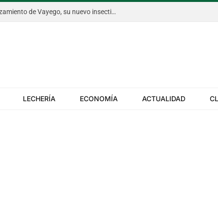
Bayer anticipó en Aapresid el lanzamiento de Vayego, su nuevo insecticida para el gusano cogollero del maíz
LECHERÍA
ECONOMÍA
ACTUALIDAD
C