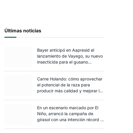
Últimas noticias
Bayer anticipó en Aapresid el
lanzamiento de Vayego, su nuevo
insecticida para el gusano
cogollero del maíz
Carne Holando: cómo aprovechar
el potencial de la raza para
producir más calidad y mejorar la
rentabilidad
En un escenario marcado por El
Niño, arrancó la campaña de
girasol con una intención récord y
el exceso de agua ya afecta al
trigo