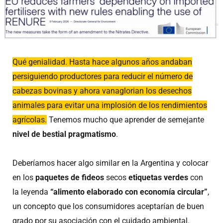
Qué genialidad. Hasta hace algunos años andaban
persiguiendo productores para reducir el número de
cabezas bovinas y ahora vanaglorian los desechos
animales para evitar una implosión de los rendimientos
agrícolas.
Tenemos mucho que aprender de semejante
nivel de bestial pragmatismo
.
Deberíamos hacer algo similar en la Argentina y colocar
en los
paquetes de fideos
secos
etiquetas verdes
con
la leyenda
“alimento elaborado con economía circular”
,
un concepto que los consumidores aceptarían de buen
grado por su asociación con el cuidado ambiental.