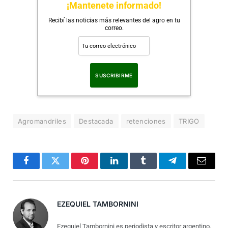
¡Mantenete informado!
Recibí las noticias más relevantes del agro en tu
correo.
Al suscribirte, aceptas nuestra
Política de Privacidad
.
Agromandriles
Destacada
retenciones
TRIGO
Facebook
Twitter
Pinterest
LinkedIn
Tumblr
Telegram
Correo
Electró
EZEQUIEL TAMBORNINI
Ezequiel Tambornini es periodista y escritor argentino.