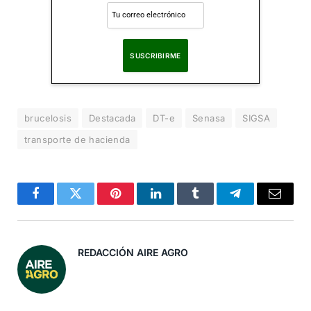
Al suscribirte, aceptas nuestra
Política de Privacidad
.
brucelosis
Destacada
DT-e
Senasa
SIGSA
transporte de hacienda
Facebook
Twitter
Pinterest
LinkedIn
Tumblr
Telegram
Correo
Electró
REDACCIÓN AIRE AGRO