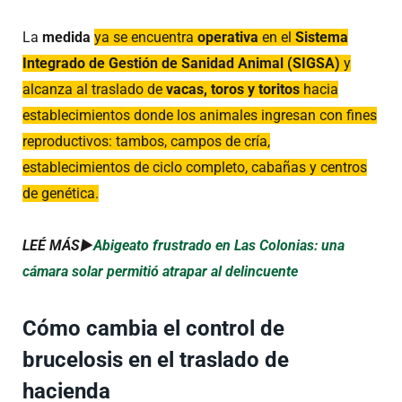
La
medida
ya se encuentra
operativa
en el
Sistema
Integrado de Gestión de Sanidad Animal (SIGSA)
y
alcanza al traslado de
vacas, toros y toritos
hacia
establecimientos donde los animales ingresan con fines
reproductivos: tambos, campos de cría,
establecimientos de ciclo completo, cabañas y centros
de genética.
LEÉ MÁS►
Abigeato frustrado en Las Colonias: una
cámara solar permitió atrapar al delincuente
Cómo cambia el control de
brucelosis en el traslado de
hacienda