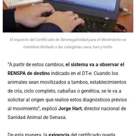
El requisito del Certificado de Seronegatividad para el Movimiento se
mantiene limitado a las categorías vaca, toro y torito.
“A partir de estos cambios,
el sistema va a observar el
RENSPA de destino
indicado en el DT-e. Cuando los
animales sean movilizados a tambos, establecimientos
de cría, ciclo completo, cabañas o genética, se le va a
solicitar al origen que realice estos diagnósticos previos
al movimiento”, explicó
Jorge Hart
, director nacional de
Sanidad Animal de Senasa.
De esta manera, la
exigencia
del certificado queda