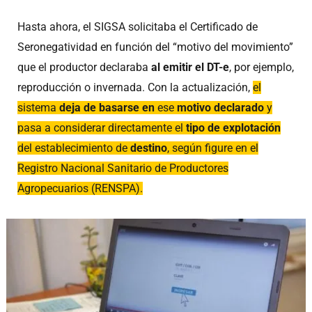
Hasta ahora, el SIGSA solicitaba el Certificado de
Seronegatividad en función del “motivo del movimiento”
que el productor declaraba
al emitir el DT-e
, por ejemplo,
reproducción o invernada. Con la actualización,
el
sistema
deja de basarse en
ese
motivo declarado
y
pasa a considerar directamente el
tipo de explotación
del establecimiento de
destino
, según figure en el
Registro Nacional Sanitario de Productores
Agropecuarios (RENSPA).