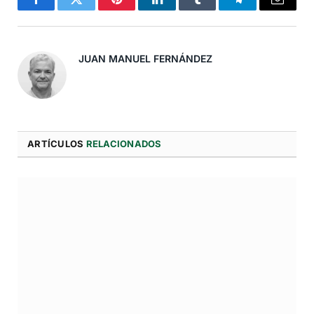
Facebook
Twitter
Pinterest
LinkedIn
Tumblr
Telegram
Correo
Electró
JUAN MANUEL FERNÁNDEZ
ARTÍCULOS
RELACIONADOS