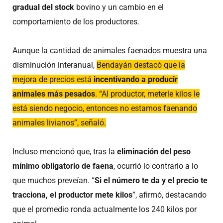
gradual del stock
bovino y un cambio en el
comportamiento de los productores.
Aunque la cantidad de animales faenados muestra una
disminución interanual,
Bendayán destacó que la
mejora de precios está
incentivando a producir
animales más pesados
. “Al productor, meterle kilos le
está siendo negocio, entonces no estamos faenando
animales livianos”, señaló.
Incluso mencionó que, tras la
eliminación del peso
mínimo obligatorio de faena
, ocurrió lo contrario a lo
que muchos preveían. “
Si el número te da y el precio te
tracciona, el productor mete kilos
”, afirmó, destacando
que el promedio ronda actualmente los 240 kilos por