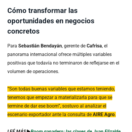
Cómo transformar las
oportunidades en negocios
concretos
Para
Sebastián Bendayán
, gerente de
Cafrisa
, el
panorama internacional ofrece múltiples variables
positivas que todavía no terminaron de reflejarse en el
volumen de operaciones.
“Son todas buenas variables que estamos teniendo,
tenemos que empezar a materializarla para que se
termine de dar ese boom”, sostuvo al analizar el
escenario exportador ante la consulta de
AIRE Agro
.
LEÉ MÁS►
Boom ganadero: las claves de Juan Elizalde