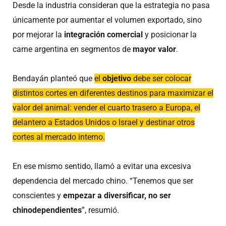
Desde la industria consideran que la estrategia no pasa
únicamente por aumentar el volumen exportado, sino
por mejorar la
integración comercial
y posicionar la
carne argentina en segmentos de
mayor valor
.
Bendayán planteó que
el
objetivo
debe ser colocar
distintos cortes en diferentes destinos para maximizar el
valor del animal: vender el cuarto trasero a Europa, el
delantero a Estados Unidos o Israel y destinar otros
cortes al mercado interno.
En ese mismo sentido, llamó a evitar una excesiva
dependencia del mercado chino. “Tenemos que ser
conscientes y
empezar a diversificar, no ser
chinodependientes
”, resumió.