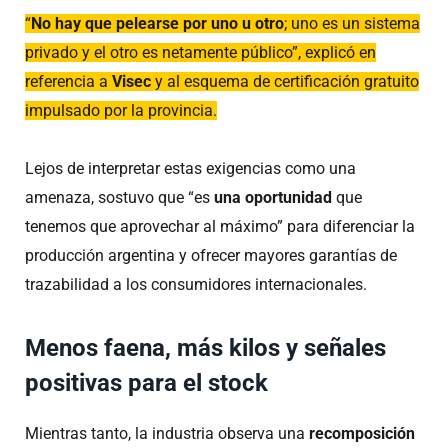
“
No hay que pelearse por uno u otro
; uno es un sistema
privado y el otro es netamente público”, explicó en
referencia a
Visec
y al esquema de certificación gratuito
impulsado por la provincia.
Lejos de interpretar estas exigencias como una
amenaza, sostuvo que “es
una oportunidad
que
tenemos que aprovechar al máximo” para diferenciar la
producción argentina y ofrecer mayores garantías de
trazabilidad a los consumidores internacionales.
Menos faena, más kilos y señales
positivas para el stock
Mientras tanto, la industria observa una
recomposición