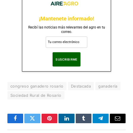
¡Mantenete informado!
Recibí las noticias más relevantes del agro en tu
correo.
Al suscribirte, aceptas nuestra
Política de Privacidad
.
congreso ganadero rosario
Destacada
ganadería
Sociedad Rural de Rosario
Facebook
Twitter
Pinterest
LinkedIn
Tumblr
Telegram
Correo
Electró