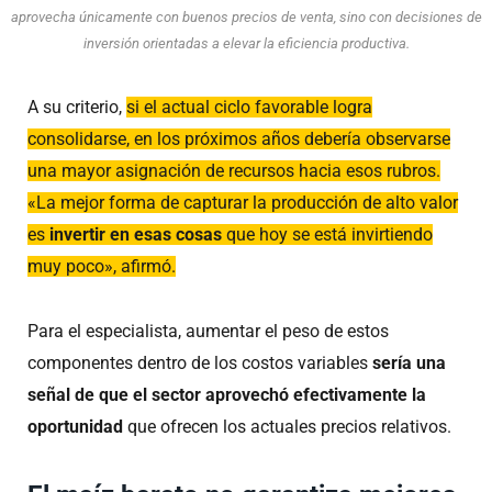
aprovecha únicamente con buenos precios de venta, sino con decisiones de
inversión orientadas a elevar la eficiencia productiva.
A su criterio,
si el actual ciclo favorable logra
consolidarse, en los próximos años debería observarse
una mayor asignación de recursos hacia esos rubros.
«La mejor forma de capturar la producción de alto valor
es
invertir en esas cosas
que hoy se está invirtiendo
muy poco», afirmó.
Para el especialista, aumentar el peso de estos
componentes dentro de los costos variables
sería una
señal de que el sector aprovechó efectivamente la
oportunidad
que ofrecen los actuales precios relativos.