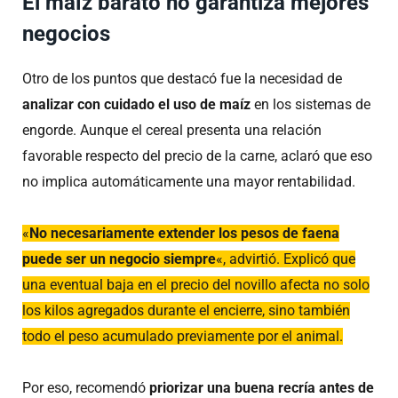
El maíz barato no garantiza mejores
negocios
Otro de los puntos que destacó fue la necesidad de
analizar con cuidado el uso de maíz
en los sistemas de
engorde. Aunque el cereal presenta una relación
favorable respecto del precio de la carne, aclaró que eso
no implica automáticamente una mayor rentabilidad.
«
No necesariamente extender los pesos de faena
puede ser un negocio siempre
«, advirtió. Explicó que
una eventual baja en el precio del novillo afecta no solo
los kilos agregados durante el encierre, sino también
todo el peso acumulado previamente por el animal.
Por eso, recomendó
priorizar una buena recría antes de