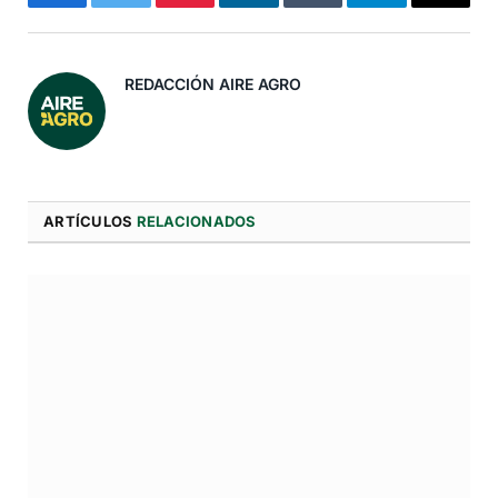
Facebook
Twitter
Pinterest
LinkedIn
Tumblr
Telegram
Correo
Electró
REDACCIÓN AIRE AGRO
ARTÍCULOS
RELACIONADOS