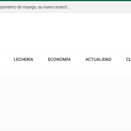
Bayer anticipó en Aapresid el lanzamiento de Vayego, su nuevo insecticida para el gusano cogollero del maíz
LECHERÍA
ECONOMÍA
ACTUALIDAD
C