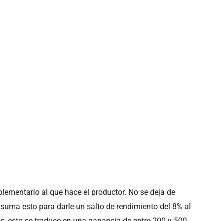
mentario al que hace el productor. No se deja de
 suma esto para darle un salto de rendimiento del 8% al
s, esto se traduce en una ganancia de entre 200 y 500