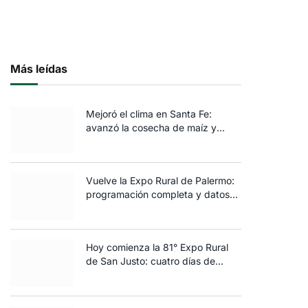
Más leídas
Mejoró el clima en Santa Fe:
avanzó la cosecha de maíz y
algodón y terminó la siembra de
trigo
Vuelve la Expo Rural de Palermo:
programación completa y datos
clave de la edición 2025
Hoy comienza la 81° Expo Rural
de San Justo: cuatro días de
ganadería, negocios y
espectáculos para toda la familia