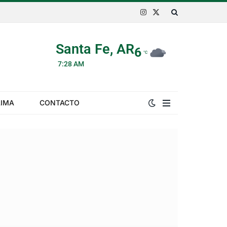
Instagram
X
(Twitter)
Santa Fe, AR
6
°C
7:28 AM
LIMA
CONTACTO