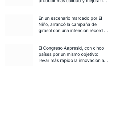
producir más calidad y mejorar la
rentabilidad
En un escenario marcado por El
Niño, arrancó la campaña de
girasol con una intención récord y
el exceso de agua ya afecta al
trigo
El Congreso Aapresid, con cinco
países por un mismo objetivo:
llevar más rápido la innovación al
campo