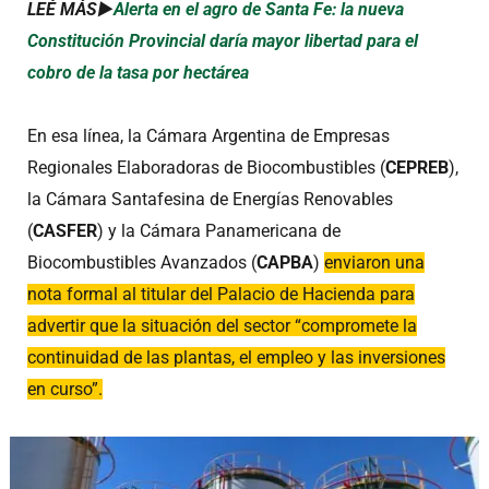
LEÉ MÁS►
Alerta en el agro de Santa Fe: la nueva
Constitución Provincial daría mayor libertad para el
cobro de la tasa por hectárea
En esa línea, la Cámara Argentina de Empresas
Regionales Elaboradoras de Biocombustibles (
CEPREB
),
la Cámara Santafesina de Energías Renovables
(
CASFER
) y la Cámara Panamericana de
Biocombustibles Avanzados (
CAPBA
)
enviaron una
nota formal al titular del Palacio de Hacienda para
advertir que la situación del sector “compromete la
continuidad de las plantas, el empleo y las inversiones
en curso”.