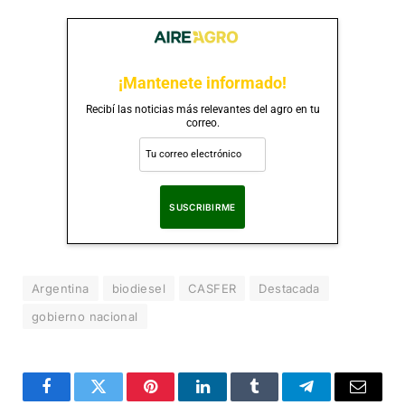
¡Mantenete informado!
Recibí las noticias más relevantes del agro en tu
correo.
Al suscribirte, aceptas nuestra
Política de Privacidad
.
Argentina
biodiesel
CASFER
Destacada
gobierno nacional
Facebook
Twitter
Pinterest
LinkedIn
Tumblr
Telegram
Correo