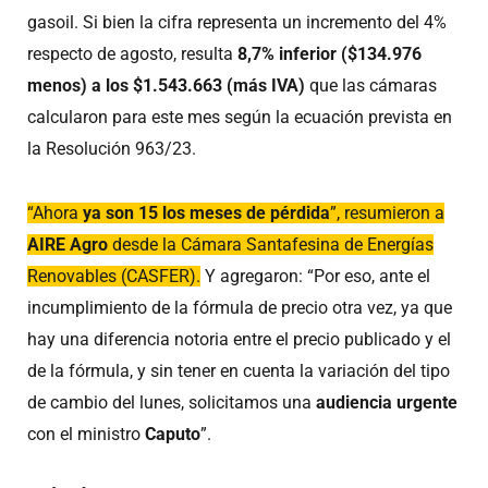
gasoil. Si bien la cifra representa un incremento del 4%
respecto de agosto, resulta
8,7% inferior ($134.976
menos) a los $1.543.663 (más IVA)
que las cámaras
calcularon para este mes según la ecuación prevista en
la Resolución 963/23.
“Ahora
ya son 15 los meses de pérdida
”, resumieron a
AIRE Agro
desde la Cámara Santafesina de Energías
Renovables (CASFER).
Y agregaron: “Por eso, ante el
incumplimiento de la fórmula de precio otra vez, ya que
hay una diferencia notoria entre el precio publicado y el
de la fórmula, y sin tener en cuenta la variación del tipo
de cambio del lunes, solicitamos una
audiencia
urgente
con el ministro
Caputo
”.