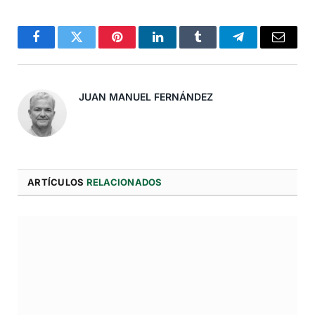
Facebook
Twitter
Pinterest
LinkedIn
Tumblr
Telegram
Correo
Electró
JUAN MANUEL FERNÁNDEZ
ARTÍCULOS
RELACIONADOS