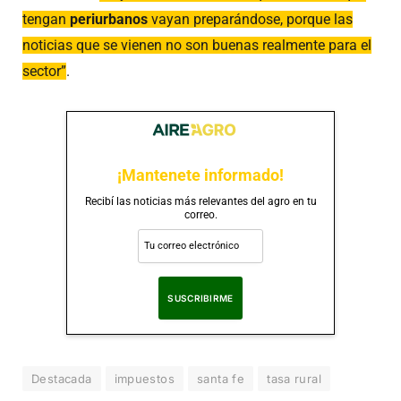
tengan
periurbanos
vayan preparándose, porque las
noticias que se vienen no son buenas realmente para el
sector”
.
¡Mantenete informado!
Recibí las noticias más relevantes del agro en tu
correo.
Al suscribirte, aceptas nuestra
Política de Privacidad
.
Destacada
impuestos
santa fe
tasa rural