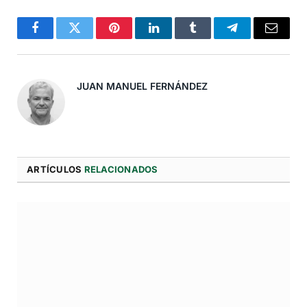
Facebook
Twitter
Pinterest
LinkedIn
Tumblr
Telegram
Correo
Electró
JUAN MANUEL FERNÁNDEZ
ARTÍCULOS
RELACIONADOS