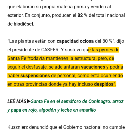
que elaboran su propia materia prima y venden al
exterior. En conjunto, producen el
82 %
del total nacional
de
biodiésel
.
“Las plantas están con
capacidad ociosa
del 80 %”, dijo
el presidente de CASFER. Y sostuvo qu
e las pymes de
Santa Fe “todavía mantienen la estructura, pero, de
seguir el desfasaje, se adelantarán
vacaciones
y podría
haber
suspensiones
de personal, como está ocurriendo
en otras provincias donde ya hay incluso
despidos
”.
LEÉ MÁS►
Santa Fe en el semáforo de Coninagro: arroz
y papa en rojo, algodón y leche en amarillo
Kusznierz denunció que el Gobierno nacional no cumple