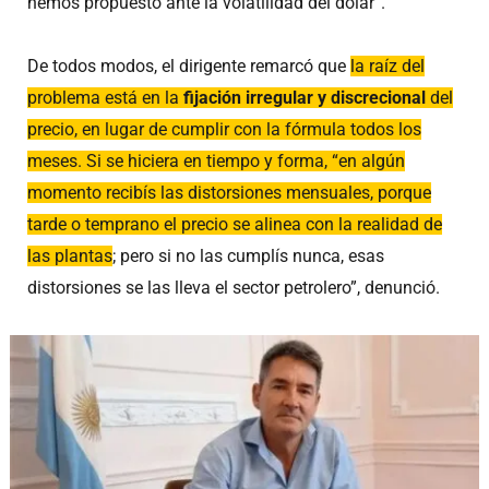
hemos propuesto ante la volatilidad del dólar”.
De todos modos, el dirigente remarcó que
la raíz del
problema está en la
fijación irregular y discrecional
del
precio, en lugar de cumplir con la fórmula todos los
meses. Si se hiciera en tiempo y forma, “en algún
momento recibís las distorsiones mensuales, porque
tarde o temprano el precio se alinea con la realidad de
las plantas
; pero si no las cumplís nunca, esas
distorsiones se las lleva el sector petrolero”, denunció.