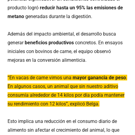
producto logró
reducir hasta un 95% las emisiones de
metano
generadas durante la digestión.
Además del impacto ambiental, el desarrollo busca
generar
beneficios productivos
concretos. En ensayos
iniciales con bovinos de carne, el equipo observó
mejoras en la conversión alimenticia.
“En vacas de carne vimos una
mayor ganancia de peso
.
En algunos casos, un animal que sin nuestro aditivo
consumía alrededor de 14 kilos por día podía mantener
su rendimiento con 12 kilos”, explicó Belga.
Esto implica una reducción en el consumo diario de
alimento sin afectar el crecimiento del animal, lo que