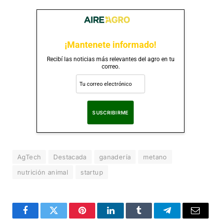
¡Mantenete informado!
Recibí las noticias más relevantes del agro en tu
correo.
Al suscribirte, aceptas nuestra
Política de Privacidad
.
AgTech
Destacada
ganadería
metano
nutrición animal
startup
Facebook
Twitter
Pinterest
LinkedIn
Tumblr
Telegram
Correo