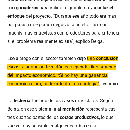
con
ganaderos
para validar el problema y
ajustar el
enfoque
del proyecto. “Durante ese año todo era más
por pasión que por un negocio concreto. Hicimos
muchísimas entrevistas con productores para entender
si el problema realmente existía”, explicó Belga.
Ese diálogo con el sector también dejó
una
conclusión
clave
: la adopción tecnológica depende directamente
del impacto económico. “Si no hay una ganancia
económica clara, nadie adopta la tecnología”
, resumió.
La
lechería
fue uno de los casos más claros. Según
Belga, en ese sistema la
alimentación
representa casi
tres cuartas partes de los
costos productivos
, lo que
vuelve muy sensible cualquier cambio en la