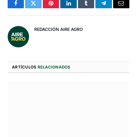
Facebook
Twitter
Pinterest
LinkedIn
Tumblr
Telegram
Correo
Electró
REDACCIÓN AIRE AGRO
ARTÍCULOS
RELACIONADOS