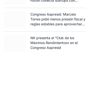
Forum conecta startups con
inversores y productores
Congreso Aapresid: Marcelo
Torres pidió menos presión fiscal y
reglas estables para aprovechar
el potencial del agro
NK presenta el “Club de los
Máximos Rendimientos» en el
Congreso Aapresid