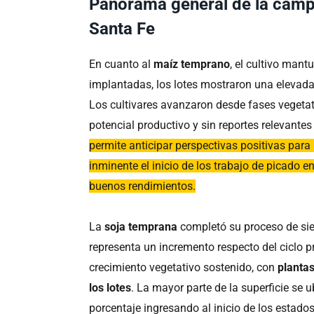
Panorama general de la campa
Santa Fe
En cuanto al
maíz temprano
, el cultivo man
implantadas, los lotes mostraron una elevad
Los cultivares avanzaron desde fases vegetat
potencial productivo y sin reportes relevant
permite anticipar perspectivas positivas par
inminente el inicio de los trabajo de picado 
buenos rendimientos.
La
soja temprana
completó su proceso de sie
representa un incremento respecto del ciclo p
crecimiento vegetativo sostenido, con
plantas
los lotes
. La mayor parte de la superficie se
porcentaje ingresando al inicio de los estado