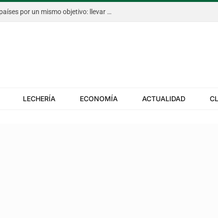
El Congreso Aapresid, con cinco países por un mismo objetivo: llevar más rápido la innovación al campo
LECHERÍA
ECONOMÍA
ACTUALIDAD
C