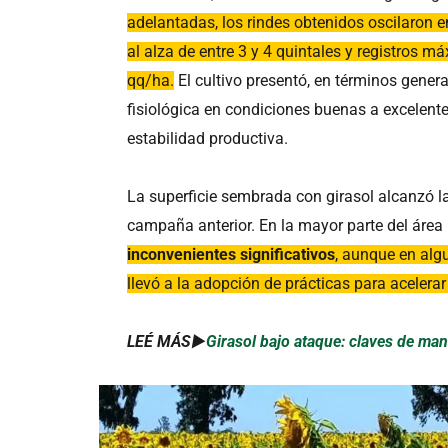
adelantadas, los rindes obtenidos oscilaron e
al alza de entre 3 y 4 quintales y registros 
qq/ha.
El cultivo presentó, en términos gener
fisiológica en condiciones buenas a excelente
estabilidad productiva.
La superficie sembrada con girasol alcanzó l
campaña anterior. En la mayor parte del área
inconvenientes significativos
, aunque en alg
llevó a la adopción de prácticas para acelera
LEÉ MÁS►
Girasol bajo ataque: claves de ma