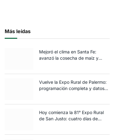
Más leídas
Mejoró el clima en Santa Fe:
avanzó la cosecha de maíz y
algodón y terminó la siembra de
trigo
Vuelve la Expo Rural de Palermo:
programación completa y datos
clave de la edición 2025
Hoy comienza la 81° Expo Rural
de San Justo: cuatro días de
ganadería, negocios y
espectáculos para toda la familia