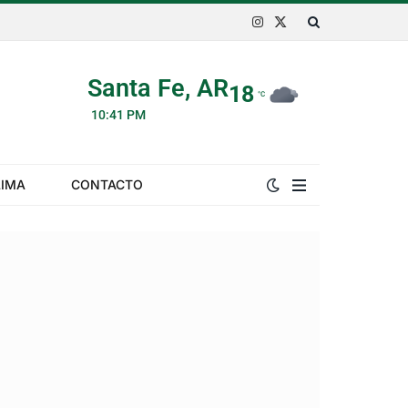
Instagram
X
(Twitter)
Santa Fe, AR
18
°C
10:41 PM
LIMA
CONTACTO