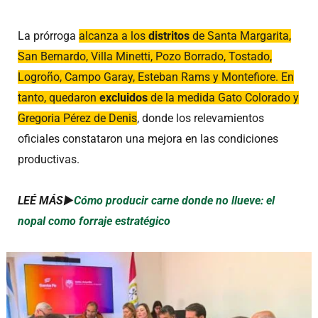
La prórroga
alcanza a los
distritos
de Santa Margarita,
San Bernardo, Villa Minetti, Pozo Borrado, Tostado,
Logroño, Campo Garay, Esteban Rams y Montefiore. En
tanto, quedaron
excluidos
de la medida Gato Colorado y
Gregoria Pérez de Denis
, donde los relevamientos
oficiales constataron una mejora en las condiciones
productivas.
LEÉ MÁS►
Cómo producir carne donde no llueve: el
nopal como forraje estratégico