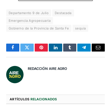
Al suscribirte, aceptas nuestra
Política de Privacidad
.
Departamento 9 de Julio
Destacada
Emergencia Agropecuaria
Gobierno de la Provincia de Santa Fe
sequía
Facebook
Twitter
Pinterest
LinkedIn
Tumblr
Telegram
Correo
Electró
REDACCIÓN AIRE AGRO
ARTÍCULOS
RELACIONADOS