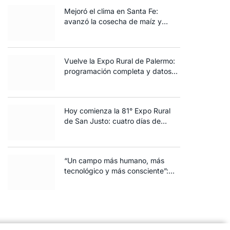
Mejoró el clima en Santa Fe:
avanzó la cosecha de maíz y
algodón y terminó la siembra de
trigo
Vuelve la Expo Rural de Palermo:
programación completa y datos
clave de la edición 2025
Hoy comienza la 81° Expo Rural
de San Justo: cuatro días de
ganadería, negocios y
espectáculos para toda la familia
“Un campo más humano, más
tecnológico y más consciente”:
FARO volvió a brillar en Rosario