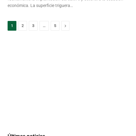
económica. La superficie triguera…
Next
1
2
3
…
5
Últimas noticias