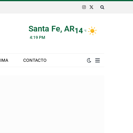
Instagram
X
(Twitter)
Santa Fe, AR
14
°C
4:19 PM
LIMA
CONTACTO