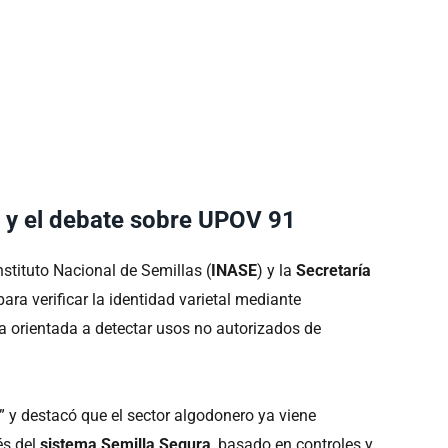
l y el debate sobre UPOV 91
nstituto Nacional de Semillas (
INASE
) y la
Secretaría
para verificar la identidad varietal mediante
a orientada a detectar usos no autorizados de
” y destacó que el sector algodonero ya viene
és del
sistema Semilla Segura
, basado en controles y