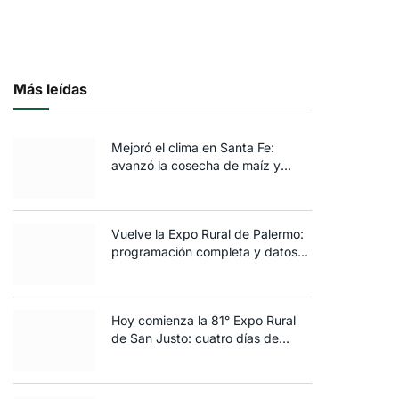
Más leídas
Mejoró el clima en Santa Fe:
avanzó la cosecha de maíz y
algodón y terminó la siembra de
trigo
Vuelve la Expo Rural de Palermo:
programación completa y datos
clave de la edición 2025
Hoy comienza la 81° Expo Rural
de San Justo: cuatro días de
ganadería, negocios y
espectáculos para toda la familia