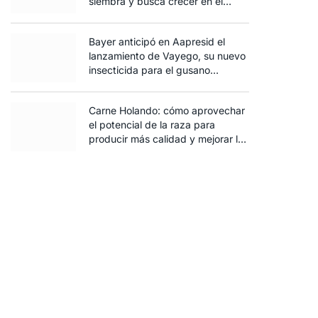
siembra y busca crecer en el
norte santafesino
Bayer anticipó en Aapresid el
lanzamiento de Vayego, su nuevo
insecticida para el gusano
cogollero del maíz
Carne Holando: cómo aprovechar
el potencial de la raza para
producir más calidad y mejorar la
rentabilidad