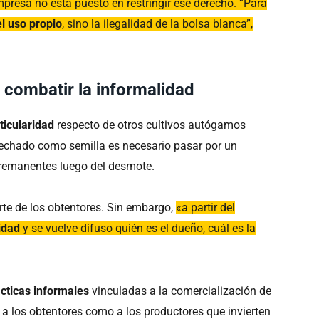
mpresa no está puesto en restringir ese derecho. “Para
l uso propio
, sino la ilegalidad de la bolsa blanca”,
 combatir la informalidad
ticularidad
respecto de otros cultivos autógamos
osechado como semilla es necesario pasar por un
s remanentes luego del desmote.
rte de los obtentores. Sin embargo,
«a partir del
idad
y se vuelve difuso quién es el dueño, cuál es la
cticas informales
vinculadas a la comercialización de
o a los obtentores como a los productores que invierten