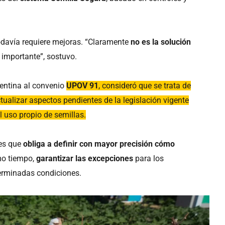
odavía requiere mejoras. “Claramente
no es la solución
 importante”, sostuvo.
gentina al convenio
UPOV 91
, consideró que se trata de
tualizar aspectos pendientes de la legislación vigente
l uso propio de semillas.
 es que
obliga a definir con mayor precisión cómo
mo tiempo,
garantizar las excepciones
para los
erminadas condiciones.