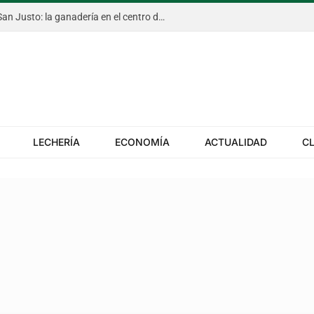
Todo listo para la Expo Rural de San Justo: la ganadería en el centro de escena y propuestas para toda la familia
LECHERÍA
ECONOMÍA
ACTUALIDAD
C