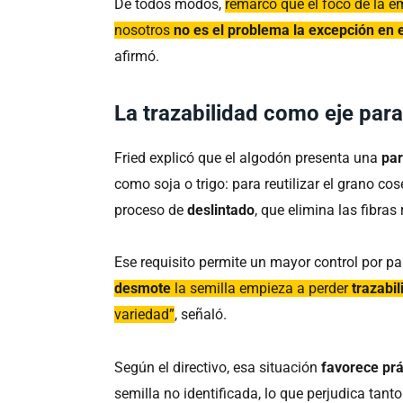
De todos modos,
remarcó que el foco de la e
nosotros
no es el problema la excepción en e
afirmó.
La trazabilidad como eje para
Fried explicó que el algodón presenta una
par
como soja o trigo: para reutilizar el grano c
proceso de
deslintado
, que elimina las fibra
Ese requisito permite un mayor control por pa
desmote
la semilla empieza a perder
trazabil
variedad”
, señaló.
Según el directivo, esa situación
favorece prá
semilla no identificada, lo que perjudica tant