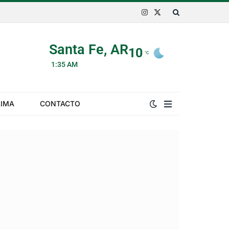
Instagram
X
(Twitter)
Santa Fe, AR
10
°C
1:35 AM
LIMA
CONTACTO