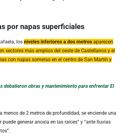
 por napas superficiales
afaela, los
niveles inferiores a dos metros
aparecen
 en sectores más amplios del oeste de Castellanos y el
reas con napas someras en el centro de San Martín y
os debatieron obras y mantenimiento para enfrentar El
á a menos de 2 metros de profundidad, se enciende una
ar puede generar anoxia en las raíces” y “ante lluvias
tos”.