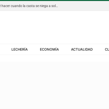
Capitán Algoritmo al rescate: qué hacer cuando la casta se niega a soltar sus privilegios
LECHERÍA
ECONOMÍA
ACTUALIDAD
C