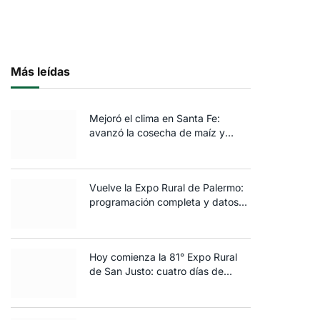
Más leídas
Mejoró el clima en Santa Fe:
avanzó la cosecha de maíz y
algodón y terminó la siembra de
trigo
Vuelve la Expo Rural de Palermo:
programación completa y datos
clave de la edición 2025
Hoy comienza la 81° Expo Rural
de San Justo: cuatro días de
ganadería, negocios y
espectáculos para toda la familia