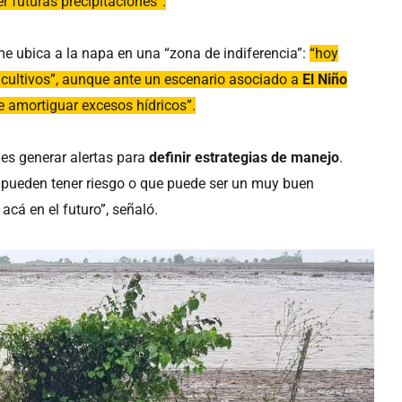
 futuras precipitaciones”.
orme ubica a la napa en una “zona de indiferencia”:
“hoy
s cultivos”, aunque ante un escenario asociado a
El Niño
de amortiguar excesos hídricos”.
 es generar alertas para
definir estrategias de manejo
.
 pueden tener riesgo o que puede ser un muy buen
cá en el futuro”, señaló.