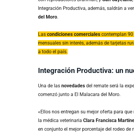
Integración Productiva, además, saldrán a v
del Moro
.
Las
condiciones comerciales
contemplan 90 d
mensuales sin interés, además de tarjetas rur
a todo el país.
Integración Productiva: un 
Una de las
novedades
del remate será la exp
comenzó junto a El Malacara del Moro.
«Ellos nos entregan su mejor oferta para que
la médica veterinaria
Clara Francisca Martíne
en conjunto el mejor porcentaje del rodeo de 