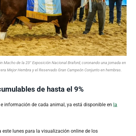
ón Macho de la 23° Exposición Nacional Braford, coronando una jornada en
Tercera Mejor Hembra y el Reservado Gran Campeón Conjunto en hembras.
cumulables de hasta el 9%
s e información de cada animal, ya está disponible en
la
 este lunes para la visualización online de los