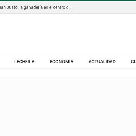
Todo listo para la Expo Rural de San Justo: la ganadería en el centro de escena y propuestas para toda la familia
LECHERÍA
ECONOMÍA
ACTUALIDAD
C