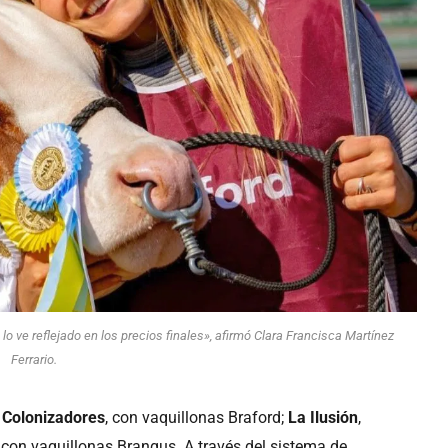
lo ve reflejado en los precios finales», afirmó Clara Francisca Martínez
Ferrario.
 Colonizadores
, con vaquillonas Braford;
La Ilusión
,
, con vaquillonas Brangus. A través del sistema de