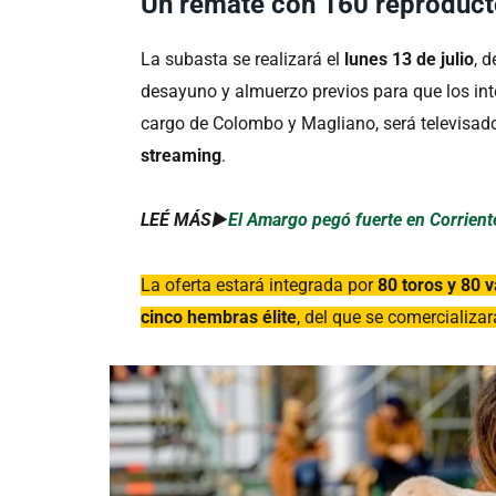
Un remate con 160 reproducto
La subasta se realizará el
lunes 13 de julio
, 
desayuno y almuerzo previos para que los int
cargo de Colombo y Magliano, será televisado
streaming
.
LEÉ MÁS►
El Amargo pegó fuerte en Corrient
La oferta estará integrada por
80 toros y 80 
cinco hembras élite
, del que se comercializar