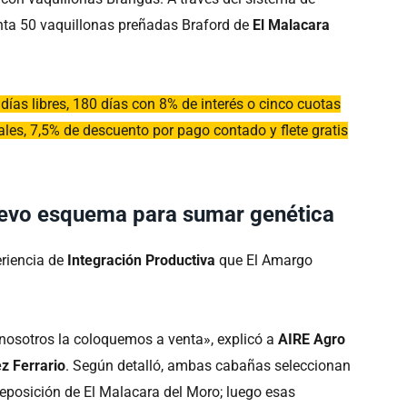
enta 50 vaquillonas preñadas Braford de
El Malacara
ías libres, 180 días con 8% de interés o cinco cuotas
ales, 7,5% de descuento por pago contado y flete gratis
nuevo esquema para sumar genética
eriencia de
Integración Productiva
que El Amargo
 nosotros la coloquemos a venta», explicó a
AIRE Agro
z Ferrario
. Según detalló, ambas cabañas seleccionan
reposición de El Malacara del Moro; luego esas