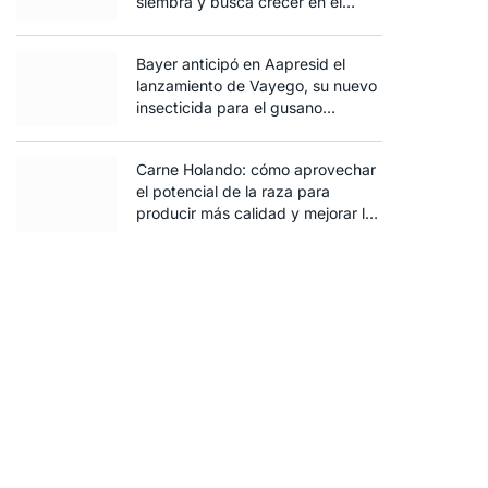
siembra y busca crecer en el
norte santafesino
Bayer anticipó en Aapresid el
lanzamiento de Vayego, su nuevo
insecticida para el gusano
cogollero del maíz
Carne Holando: cómo aprovechar
el potencial de la raza para
producir más calidad y mejorar la
rentabilidad