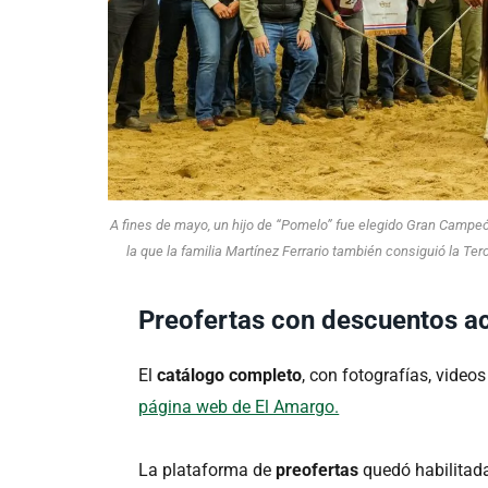
A fines de mayo, un hijo de “Pomelo” fue elegido Gran Campe
la que la familia Martínez Ferrario también consiguió la 
Preofertas con descuentos a
El
catálogo completo
, con fotografías, video
página web de El Amargo.
La plataforma de
preofertas
quedó habilitada