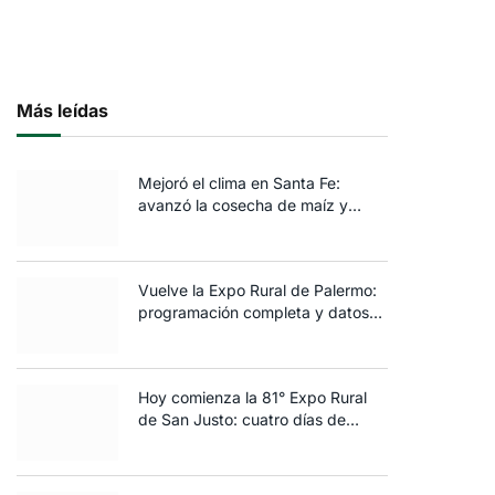
Más leídas
Mejoró el clima en Santa Fe:
avanzó la cosecha de maíz y
algodón y terminó la siembra de
trigo
Vuelve la Expo Rural de Palermo:
programación completa y datos
clave de la edición 2025
Hoy comienza la 81° Expo Rural
de San Justo: cuatro días de
ganadería, negocios y
espectáculos para toda la familia