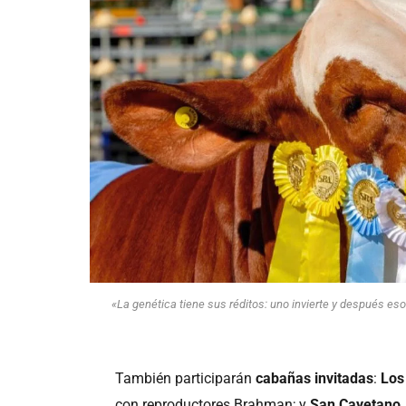
«La genética tiene sus réditos: uno invierte y después eso 
También participarán
cabañas invitadas
:
Los
con reproductores Brahman; y
San Cayetano