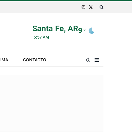
Instagram
X
(Twitter)
Santa Fe, AR
9
°C
5:57 AM
LIMA
CONTACTO