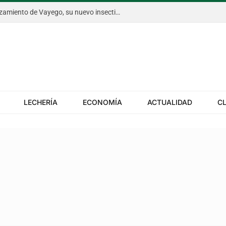
Bayer anticipó en Aapresid el lanzamiento de Vayego, su nuevo insecticida para el gusano cogollero del maíz
LECHERÍA
ECONOMÍA
ACTUALIDAD
C