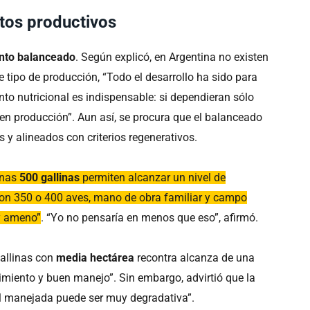
tos productivos
nto balanceado
. Según explicó, en Argentina no existen
 tipo de producción, “Todo el desarrollo ha sido para
ento nutricional es indispensable: si dependieran sólo
nen producción”. Aun así, se procura que el balanceado
y alineados con criterios regenerativos.
nas
500 gallinas
permiten alcanzar un nivel de
on 350 o 400 aves, mano de obra familiar y campo
y ameno”
. “Yo no pensaría en menos que eso”, afirmó.
gallinas con
media hectárea
recontra alcanza de una
imiento y buen manejo”. Sin embargo, advirtió que la
al manejada puede ser muy degradativa”.