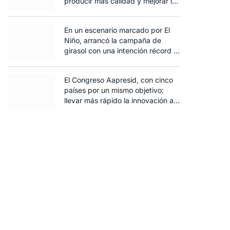
producir más calidad y mejorar la
rentabilidad
En un escenario marcado por El
Niño, arrancó la campaña de
girasol con una intención récord y
el exceso de agua ya afecta al
trigo
El Congreso Aapresid, con cinco
países por un mismo objetivo:
llevar más rápido la innovación al
campo