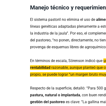
Manejo técnico y requerimien
El sistema pastoril no elimina el uso de
alime
líneas genéticas adaptadas plenamente a este
la industria de la jaula”. Por eso, el complem
del pastoreo, “no ponen, directamente, no tie
provenga de esquemas libres de agroquímicos 
En términos de escala, Sörenson indicó que
u
rentabilidad
razonable, aunque planteó que c
propio, se puede lograr “un margen bruto mu
Respecto de la superficie, detalló: “Para 500 
pastura, natural o implantada
, con buen rend
gestión del pastoreo
es clave: “La gallina m