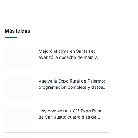
Más leídas
Mejoró el clima en Santa Fe:
avanzó la cosecha de maíz y
algodón y terminó la siembra de
trigo
Vuelve la Expo Rural de Palermo:
programación completa y datos
clave de la edición 2025
Hoy comienza la 81° Expo Rural
de San Justo: cuatro días de
ganadería, negocios y
espectáculos para toda la familia