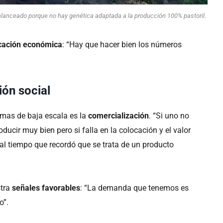
lanceado porque no hay genética adaptada a la producción 100% pastoril.
icación económica
: “Hay que hacer bien los números
ión social
emas de baja escala es la
comercialización
. “Si uno no
oducir muy bien pero si falla en la colocación y el valor
, al tiempo que recordó que se trata de un producto
tra
señales favorables
: “La demanda que tenemos es
o”.