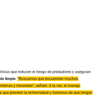
ctricas que reducen el riesgo de predadores y aseguran
sto limpio
.
“Buscamos que encuentren muchos
teínas y minerales”, señaló. A la vez, el manejo
os que prevenir la enfermedad y tratamos de que tengan