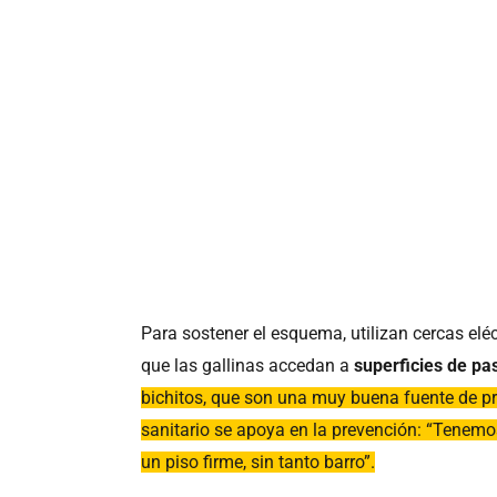
Para sostener el esquema, utilizan cercas elé
que las gallinas accedan a
superficies de pa
bichitos, que son una muy buena fuente de pro
sanitario se apoya en la prevención: “Tenem
un piso firme, sin tanto barro”.