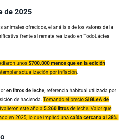
e de 2025
s animales ofrecidos, el análisis de los valores de la
ificativa frente al remate realizado en TodoLáctea
diaron unos
$700.000 menos que en la edición
ontemplar actualización por inflación
.
lor
en litros de leche
, referencia habitual utilizada por
osición de hacienda.
Tomando el precio
SIGLeA de
uivalieron este año a
5.260 litros
de leche. Valor que
rado en 2025, lo que implicó una
caída cercana al 38%
.
ro