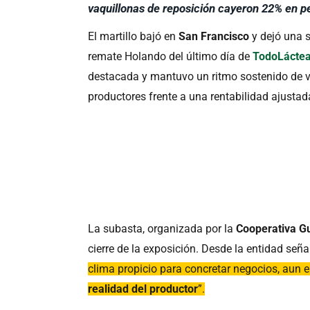
vaquillonas de reposición cayeron 22% en p
El martillo bajó en
San Francisco
y dejó una s
remate Holando del último día de
TodoLácte
destacada y mantuvo un ritmo sostenido de 
productores frente a una rentabilidad ajustad
La subasta, organizada por la
Cooperativa G
cierre de la exposición. Desde la entidad señ
clima propicio para concretar negocios, aun 
realidad del productor
”.