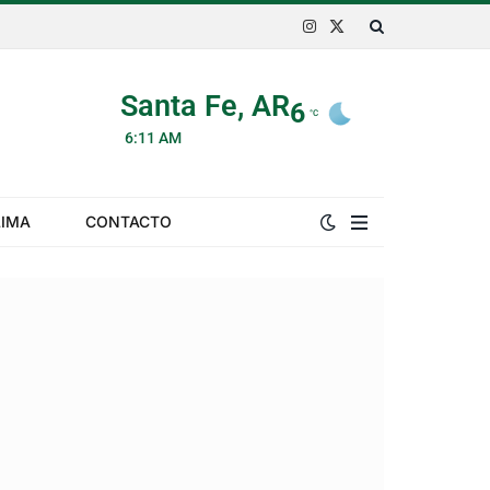
Instagram
X
(Twitter)
Santa Fe, AR
6
°C
6:11 AM
LIMA
CONTACTO