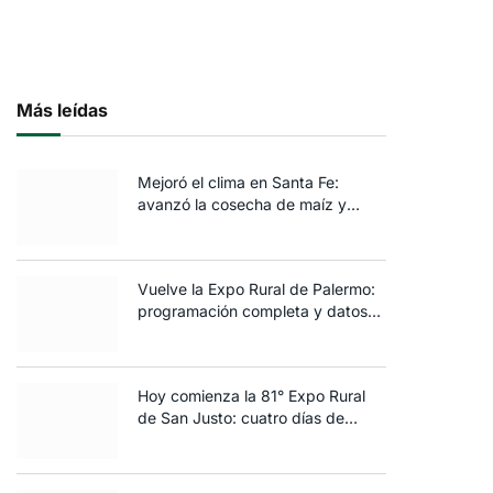
Más leídas
Mejoró el clima en Santa Fe:
avanzó la cosecha de maíz y
algodón y terminó la siembra de
trigo
Vuelve la Expo Rural de Palermo:
programación completa y datos
clave de la edición 2025
Hoy comienza la 81° Expo Rural
de San Justo: cuatro días de
ganadería, negocios y
espectáculos para toda la familia