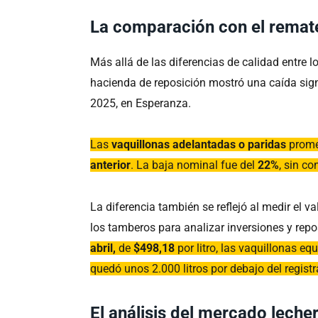
La comparación con el remat
Más allá de las diferencias de calidad entre lo
hacienda de reposición mostró una caída sign
2025, en Esperanza.
Las
vaquillonas adelantadas o paridas
prome
anterior
. La baja nominal fue del
22%
, sin c
La diferencia también se reflejó al medir el va
los tamberos para analizar inversiones y rep
abril,
de
$498,18
por litro, las vaquillonas eq
quedó unos 2.000 litros por debajo del regist
El análisis del mercado leche