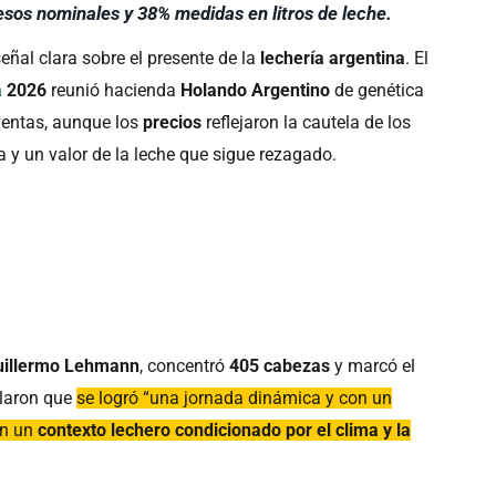
esos nominales y 38% medidas en litros de leche.
eñal clara sobre el presente de la
lechería argentina
. El
a
2026
reunió hacienda
Holando Argentino
de genética
ventas, aunque los
precios
reflejaron la cautela de los
a y un valor de la leche que sigue rezagado.
uillermo Lehmann
, concentró
405 cabezas
y marcó el
alaron que
se logró “una jornada dinámica y con un
en un
contexto lechero condicionado por el clima y la