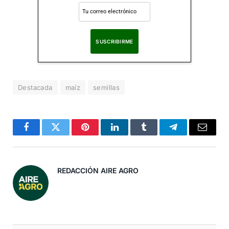
Al suscribirte, aceptas nuestra
Política de Privacidad
.
Destacada
maíz
semillas
Facebook
Twitter
Pinterest
LinkedIn
Tumblr
Telegram
Correo
Electró
REDACCIÓN AIRE AGRO