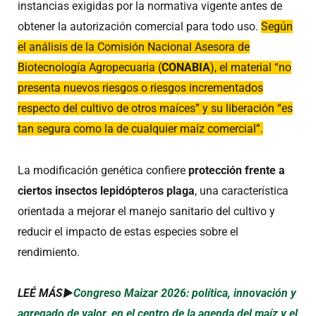
instancias exigidas por la normativa vigente antes de
obtener la autorización comercial para todo uso.
Según
el análisis de la Comisión Nacional Asesora de
Biotecnología Agropecuaria (
CONABIA
), el material “no
presenta nuevos riesgos o riesgos incrementados
respecto del cultivo de otros maíces” y su liberación “es
tan segura como la de cualquier maíz comercial”.
La modificación genética confiere
protección frente a
ciertos insectos lepidópteros plaga
, una característica
orientada a mejorar el manejo sanitario del cultivo y
reducir el impacto de estas especies sobre el
rendimiento.
LEÉ MÁS►
Congreso Maizar 2026: política, innovación y
agregado de valor, en el centro de la agenda del maíz y el