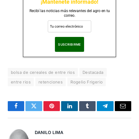
¡Mantenete informado!
Recibí las noticias más relevantes del agro en tu
correo.
Al suscribirte, aceptas nuestra
Política de Privacidad
.
bolsa de cereales de entre rios
Destacada
entre rios
retenciones
Rogelio Frigerio
Facebook
Twitter
Pinterest
LinkedIn
Tumblr
Telegram
Correo
Electró
DANILO LIMA