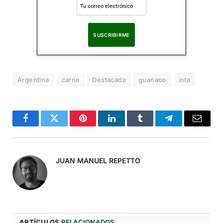
Al suscribirte, aceptas nuestra
Política de Privacidad
.
Argentina
carne
Destacada
guanaco
inta
Facebook
Twitter
Pinterest
LinkedIn
Tumblr
Telegram
Correo
Electró
JUAN MANUEL REPETTO
ARTÍCULOS
RELACIONADOS