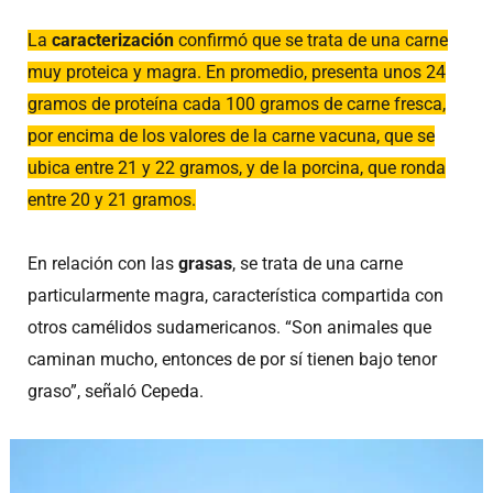
La
caracterización
confirmó que se trata de una carne
muy proteica y magra. En promedio, presenta unos 24
gramos de proteína cada 100 gramos de carne fresca,
por encima de los valores de la carne vacuna, que se
ubica entre 21 y 22 gramos, y de la porcina, que ronda
entre 20 y 21 gramos.
En relación con las
grasas
, se trata de una carne
particularmente magra, característica compartida con
otros camélidos sudamericanos. “Son animales que
caminan mucho, entonces de por sí tienen bajo tenor
graso”, señaló Cepeda.