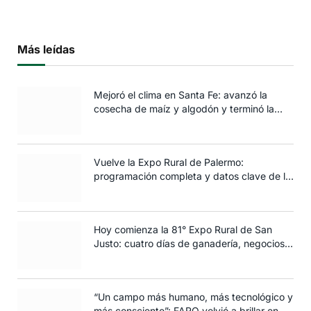
Más leídas
Mejoró el clima en Santa Fe: avanzó la
cosecha de maíz y algodón y terminó la
siembra de trigo
Vuelve la Expo Rural de Palermo:
programación completa y datos clave de la
edición 2025
Hoy comienza la 81° Expo Rural de San
Justo: cuatro días de ganadería, negocios y
espectáculos para toda la familia
“Un campo más humano, más tecnológico y
más consciente”: FARO volvió a brillar en