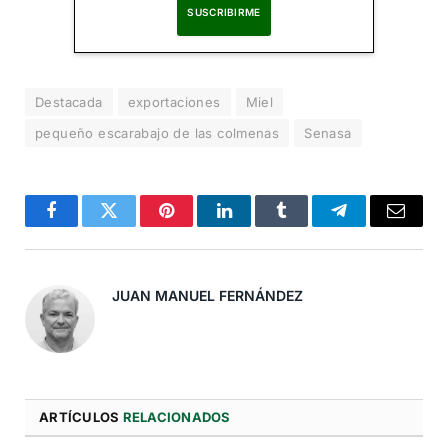
Al suscribirte, aceptas nuestra
Política de Privacidad
.
Destacada
exportaciones
Miel
pequeño escarabajo de las colmenas
Senasa
Facebook
Twitter
Pinterest
LinkedIn
Tumblr
Telegram
Correo
Electró
JUAN MANUEL FERNÁNDEZ
ARTÍCULOS
RELACIONADOS