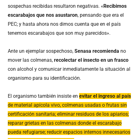
sospechas recibidas resultaron negativas. «
Recibimos
escarabajos que nos asustaron
, pensando que era el
PEC; y hasta ahora nos dimos cuenta que en el país
tenemos escarabajos que son muy parecidos».
Ante un ejemplar sospechoso,
Senasa recomienda
no
mover las colmenas,
recolectar el insecto en un frasco
con alcohol y comunicar inmediatamente la situación al
organismo para su identificación.
El organismo también insiste en
evitar el ingreso al país
de material apícola vivo, colmenas usadas o frutas sin
certificación sanitaria; eliminar residuos de los apiarios;
reparar grietas en las colmenas donde el escarabajo
pueda refugiarse; reducir espacios internos innecesarios