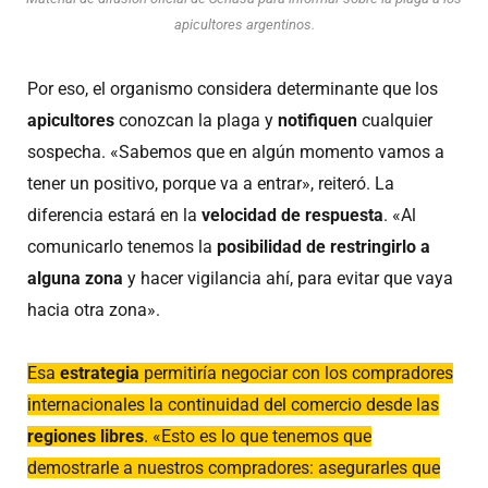
apicultores argentinos.
Por eso, el organismo considera determinante que los
apicultores
conozcan la plaga y
notifiquen
cualquier
sospecha. «Sabemos que en algún momento vamos a
tener un positivo, porque va a entrar», reiteró. La
diferencia estará en la
velocidad de respuesta
. «Al
comunicarlo tenemos la
posibilidad de restringirlo a
alguna zona
y hacer vigilancia ahí, para evitar que vaya
hacia otra zona».
Esa
estrategia
permitiría negociar con los compradores
internacionales la continuidad del comercio desde las
regiones libres
. «Esto es lo que tenemos que
demostrarle a nuestros compradores: asegurarles que