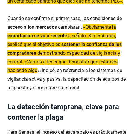
un certificado sanitario que dice que no tenemos PEC».
Cuando se confirme el primer caso, las condiciones de
acceso a los mercados
cambiarán.
«Obviamente
la
exportación se va a resentir
«, señaló. Sin embargo,
explicó que el objetivo es
sostener la confianza de los
compradores
demostrando capacidad de vigilancia y
control. «Vamos a tener que demostrar que estamos
haciendo algo
«, indicó, en referencia a los sistemas de
vigilancia activa y pasiva, la capacitación de equipos de
respuesta y el monitoreo territorial.
La detección temprana, clave para
contener la plaga
Para Senasa, el ingreso del escarabajo es prácticamente