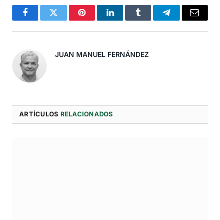
Facebook
Twitter
Pinterest
LinkedIn
Tumblr
Telegram
Correo
Electró
JUAN MANUEL FERNÁNDEZ
ARTÍCULOS
RELACIONADOS