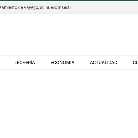
Bayer anticipó en Aapresid el lanzamiento de Vayego, su nuevo insecticida para el gusano cogollero del maíz
LECHERÍA
ECONOMÍA
ACTUALIDAD
C