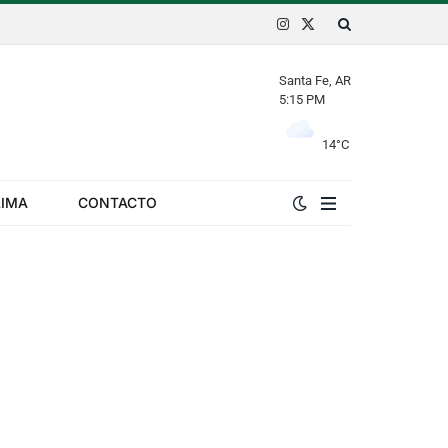
Instagram
X
(Twitter)
Santa Fe, AR
5:15 PM
14
°C
LIMA
CONTACTO