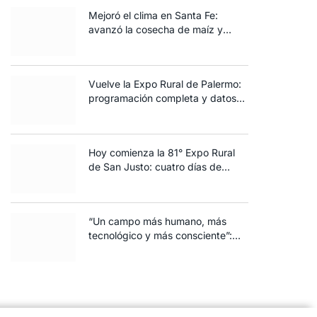
Mejoró el clima en Santa Fe:
avanzó la cosecha de maíz y
algodón y terminó la siembra de
trigo
Vuelve la Expo Rural de Palermo:
programación completa y datos
clave de la edición 2025
Hoy comienza la 81° Expo Rural
de San Justo: cuatro días de
ganadería, negocios y
espectáculos para toda la familia
“Un campo más humano, más
tecnológico y más consciente”:
FARO volvió a brillar en Rosario