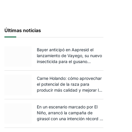
Últimas noticias
Bayer anticipó en Aapresid el
lanzamiento de Vayego, su nuevo
insecticida para el gusano
cogollero del maíz
Carne Holando: cómo aprovechar
el potencial de la raza para
producir más calidad y mejorar la
rentabilidad
En un escenario marcado por El
Niño, arrancó la campaña de
girasol con una intención récord y
el exceso de agua ya afecta al
trigo