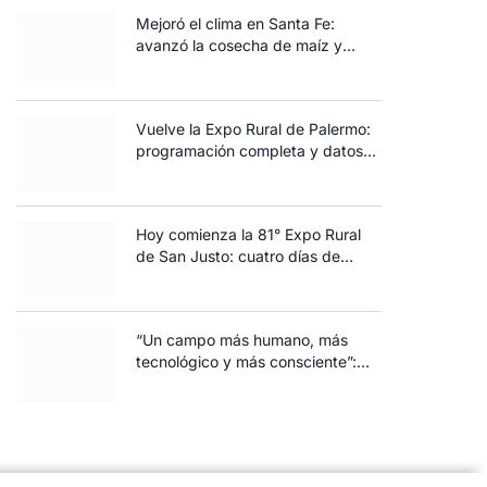
Mejoró el clima en Santa Fe:
avanzó la cosecha de maíz y
algodón y terminó la siembra de
trigo
Vuelve la Expo Rural de Palermo:
programación completa y datos
clave de la edición 2025
Hoy comienza la 81° Expo Rural
de San Justo: cuatro días de
ganadería, negocios y
espectáculos para toda la familia
“Un campo más humano, más
tecnológico y más consciente”:
FARO volvió a brillar en Rosario