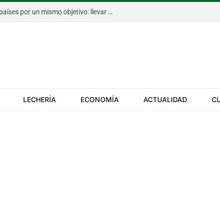
El Congreso Aapresid, con cinco países por un mismo objetivo: llevar más rápido la innovación al campo
LECHERÍA
ECONOMÍA
ACTUALIDAD
C