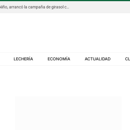
En un escenario marcado por El Niño, arrancó la campaña de girasol con una intención récord y el exceso de agua ya afecta al trigo
LECHERÍA
ECONOMÍA
ACTUALIDAD
C