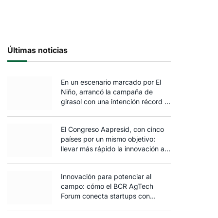
Últimas noticias
En un escenario marcado por El
Niño, arrancó la campaña de
girasol con una intención récord y
el exceso de agua ya afecta al
trigo
El Congreso Aapresid, con cinco
países por un mismo objetivo:
llevar más rápido la innovación al
campo
Innovación para potenciar al
campo: cómo el BCR AgTech
Forum conecta startups con
inversores y productores