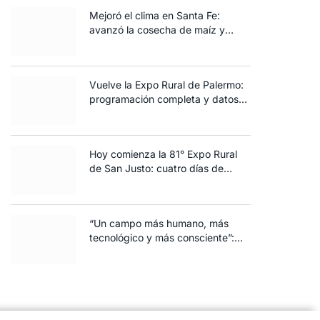
Mejoró el clima en Santa Fe:
avanzó la cosecha de maíz y
algodón y terminó la siembra de
trigo
Vuelve la Expo Rural de Palermo:
programación completa y datos
clave de la edición 2025
Hoy comienza la 81° Expo Rural
de San Justo: cuatro días de
ganadería, negocios y
espectáculos para toda la familia
“Un campo más humano, más
tecnológico y más consciente”:
FARO volvió a brillar en Rosario