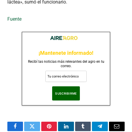
láctea», sumó el funcionario.
Fuente
¡Mantenete informado!
Recibí las noticias más relevantes del agro en tu
correo.
Al suscribirte, aceptas nuestra
Política de Privacidad
.
Facebook
Twitter
Pinterest
LinkedIn
Tumblr
Telegram
Correo